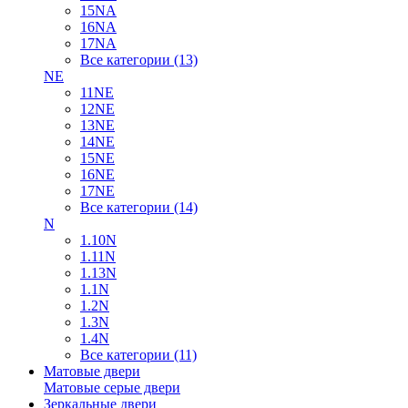
15NA
16NA
17NA
Все категории (13)
NE
11NE
12NE
13NE
14NE
15NE
16NE
17NE
Все категории (14)
N
1.10N
1.11N
1.13N
1.1N
1.2N
1.3N
1.4N
Все категории (11)
Матовые двери
Матовые серые двери
Зеркальные двери