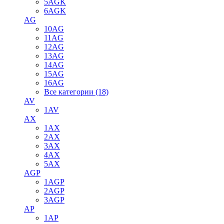
5AGK
6AGK
AG
10AG
11AG
12AG
13AG
14AG
15AG
16AG
Все категории (18)
AV
1AV
AX
1AX
2AX
3AX
4AX
5AX
AGP
1AGP
2AGP
3AGP
AP
1AP