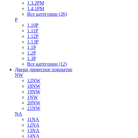
1.3.2PM
1.4.1PM
Все категории (26)
P
1.10P
1.11P
1.12P
1.13P
1.1P
1.2P
1.3P
Все категории (12)
Двери древесное покрытие
NW
12NW
18NW
19NW
1NW
20NW
21NW
NA
11NA
12NA
13NA
14NA