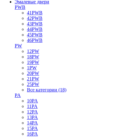
Эмалевые двери
PWB
41PWB
42PWB
43PWB
44PWB
45PWB
46PWB
PW
12PW
18PW
19PW
1PW
20PW
21PW
25PW
Все категории (18)
PA
10PA
11PA
12PA
13PA
14PA
15PA
16PA