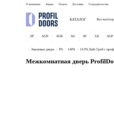
О компании
Акции
Оплата
Доставка
Сотрудничество
КАТАЛОГ
Все катего
AP
AGN
AGK
AG
AV
AX
AGP
Эмалевые двери
PA
14PA
14 PA Лайт Грей с про
Межкомнатная дверь ProfilDo