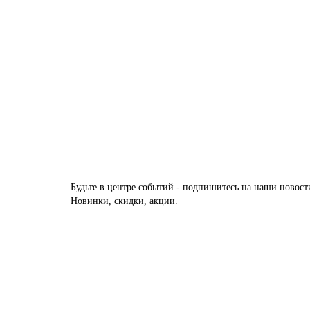
14 PA Смоки с профилем Серая Ночь
Есть в наличии
33855 руб.
В корзину
Будьте в центре событий - подпишитесь на наши новост
Новинки, скидки, акции.
Межкомнатные двери