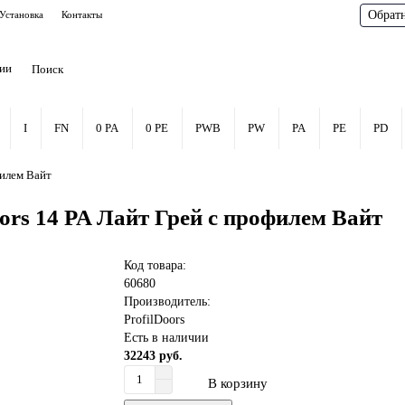
Обрат
Установка
Контакты
рии
I
FN
0 PA
0 PE
PWB
PW
PA
PE
PD
филем Вайт
ors 14 PA Лайт Грей с профилем Вайт
Код товара:
60680
Производитель:
ProfilDoors
Есть в наличии
32243 руб.
В корзину