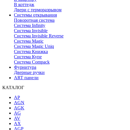
В коттедж
Двери с терморазрывом
Системы открывания
Поворотная система
Система Infinity
Система Invisible
Система Invisible Reverse
Система Magic
Система Magic Uniq
Система Книжка
Система Купе
Система Compack
Фурнитура
Дверные ручки
ART панели
КАТАЛОГ
AP
AGN
AGK
AG
AV
AX
AGP