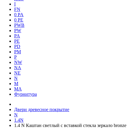
I
FN
0 PA
0 PE
PWB
PW
PA
PE
PD
PM
P
NW
NA
NE
N
M
MA
Фурнитура
Двери древесное покрытие
N
1.4N
1.4 N Каштан светлый с вставкой стекла зеркало bronze