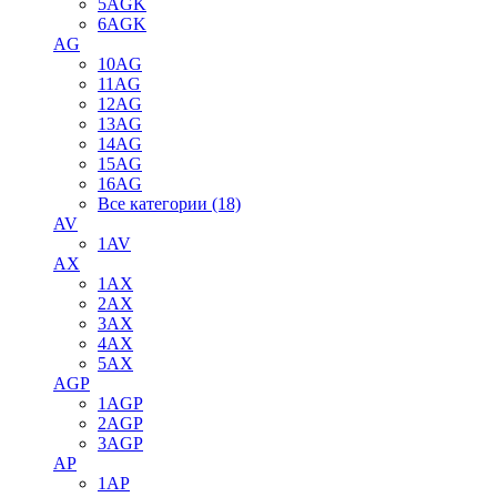
5AGK
6AGK
AG
10AG
11AG
12AG
13AG
14AG
15AG
16AG
Все категории (18)
AV
1AV
AX
1AX
2AX
3AX
4AX
5AX
AGP
1AGP
2AGP
3AGP
AP
1AP