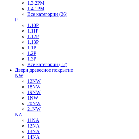
1.3.2PM
1.4.1PM
Все категории (26)
P
1.10P
1.11P
1.12P
1.13P
1.1P
1.2P
1.3P
Все категории (12)
Двери древесное покрытие
NW
12NW
18NW
19NW
1NW
20NW
21NW
NA
11NA
12NA
13NA
14NA