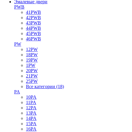
Эмалевые двери
PWB
41PWB
42PWB
43PWB
44PWB
45PWB
46PWB
PW
12PW
18PW
19PW
1PW
20PW
21PW
25PW
Все категории (18)
PA
10PA
11PA
12PA
13PA
14PA
15PA
16PA