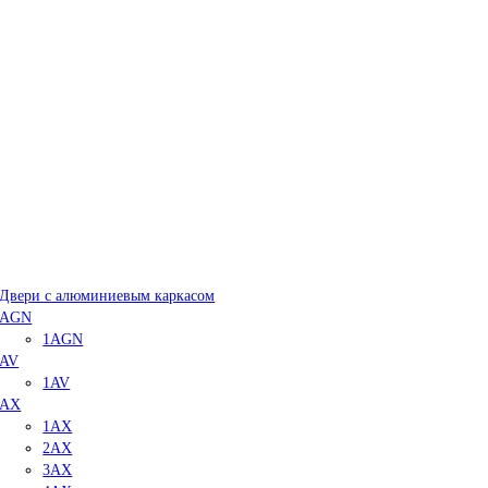
Двери с алюминиевым каркасом
AGN
1AGN
AV
1AV
AX
1AX
2AX
3AX