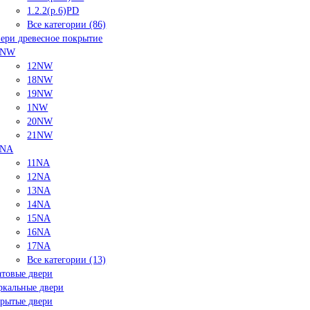
1.2.2(р.6)PD
Все категории (86)
ери древесное покрытие
NW
12NW
18NW
19NW
1NW
20NW
21NW
NA
11NA
12NA
13NA
14NA
15NA
16NA
17NA
Все категории (13)
товые двери
ркальные двери
рытые двери