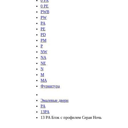
0 PA
0 PE
PWB
PW
PA
PE
PD
PM
P
NW
NA
NE
N
M
MA
Фурнитура
Эмалевые двери
PA
13PA
13 PA Блэк с профилем Серая Ночь