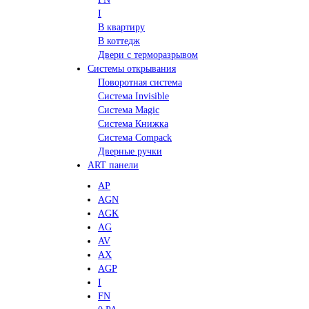
I
В квартиру
В коттедж
Двери с терморазрывом
Системы открывания
Поворотная система
Система Invisible
Система Magic
Система Книжка
Система Compack
Дверные ручки
ART панели
AP
AGN
AGK
AG
AV
AX
AGP
I
FN