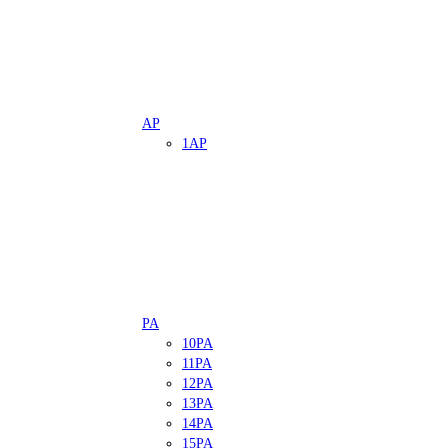
AP
1AP
PA
10PA
11PA
12PA
13PA
14PA
15PA