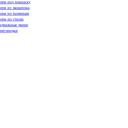
ери под покраску
ери из экошпона
ери по размерам
ери по стилю
здвижные двери
регородки