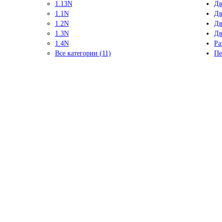
1.13N
Дв
1.1N
Дв
1.2N
Дв
1.3N
Дв
1.4N
Ра
Все категории (11)
Пе