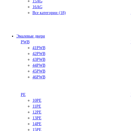
15AG
16AG
Все категории (18)
Эмалевые двери
PWB
41PWB
42PWB
43PWB
44PWB
45PWB
46PWB
PE
10PE
11PE
12PE
13PE
14PE
15PE