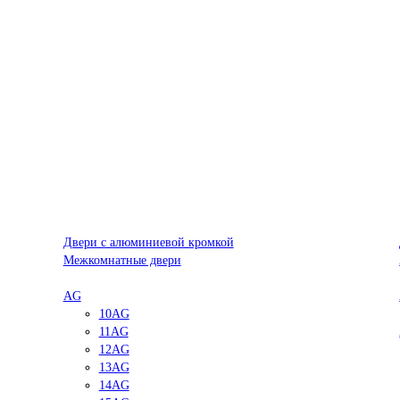
Двери с алюминиевой кромкой
Межкомнатные двери
AG
10AG
11AG
12AG
13AG
14AG