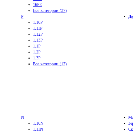
16PE
Все категории (37)
P
Дв
1.10P
1.11P
1.12P
1.13P
1.1P
1.2P
1.3P
Все категории (12)
N
Ма
1.10N
Зе
1.11N
Ск