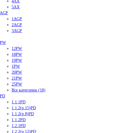
4AX
5AX
AGP
1AGP
2AGP
3AGP
PW
12PW
18PW
19PW
1PW
20PW
21PW
25PW
Все категории (18)
PD
1.1.1PD
1.1.2(р.15)PD
1.1.2(р.8)PD
1.1.2PD
1.2.1PD
1.2.2(р.12)PD