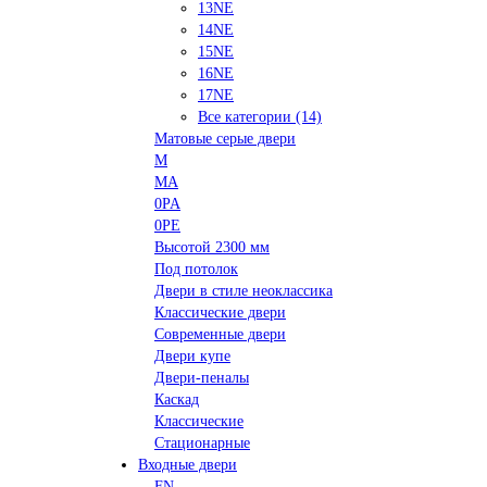
13NE
14NE
15NE
16NE
17NE
Все категории (14)
Матовые серые двери
M
MA
0PA
0PE
Высотой 2300 мм
Под потолок
Двери в стиле неоклассика
Классические двери
Современные двери
Двери купе
Двери-пеналы
Каскад
Классические
Стационарные
Входные двери
FN