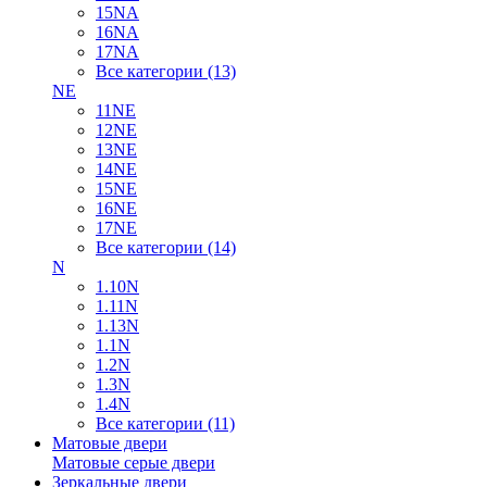
15NA
16NA
17NA
Все категории (13)
NE
11NE
12NE
13NE
14NE
15NE
16NE
17NE
Все категории (14)
N
1.10N
1.11N
1.13N
1.1N
1.2N
1.3N
1.4N
Все категории (11)
Матовые двери
Матовые серые двери
Зеркальные двери