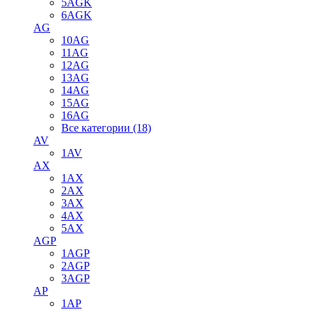
5AGK
6AGK
AG
10AG
11AG
12AG
13AG
14AG
15AG
16AG
Все категории (18)
AV
1AV
AX
1AX
2AX
3AX
4AX
5AX
AGP
1AGP
2AGP
3AGP
AP
1AP