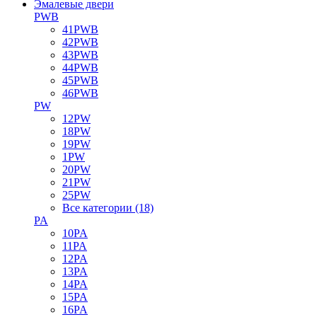
Эмалевые двери
PWB
41PWB
42PWB
43PWB
44PWB
45PWB
46PWB
PW
12PW
18PW
19PW
1PW
20PW
21PW
25PW
Все категории (18)
PA
10PA
11PA
12PA
13PA
14PA
15PA
16PA