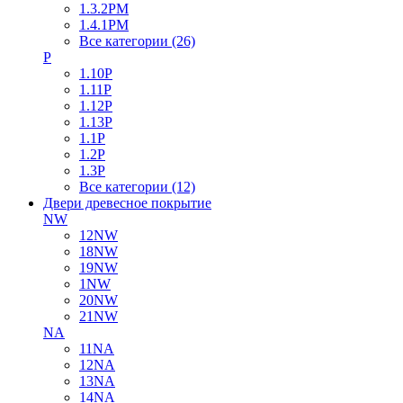
1.3.2PM
1.4.1PM
Все категории (26)
P
1.10P
1.11P
1.12P
1.13P
1.1P
1.2P
1.3P
Все категории (12)
Двери древесное покрытие
NW
12NW
18NW
19NW
1NW
20NW
21NW
NA
11NA
12NA
13NA
14NA