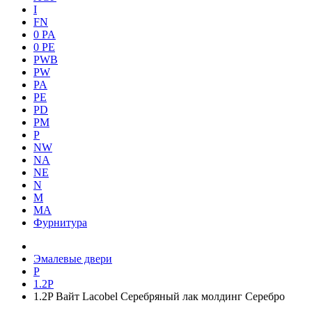
I
FN
0 PA
0 PE
PWB
PW
PA
PE
PD
PM
P
NW
NA
NE
N
M
MA
Фурнитура
Эмалевые двери
P
1.2P
1.2P Вайт Lacobel Серебряный лак молдинг Серебро