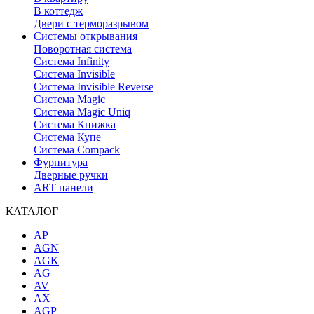
В коттедж
Двери с терморазрывом
Системы открывания
Поворотная система
Система Infinity
Система Invisible
Система Invisible Reverse
Система Magic
Система Magic Uniq
Система Книжка
Система Купе
Система Compack
Фурнитура
Дверные ручки
ART панели
КАТАЛОГ
AP
AGN
AGK
AG
AV
AX
AGP