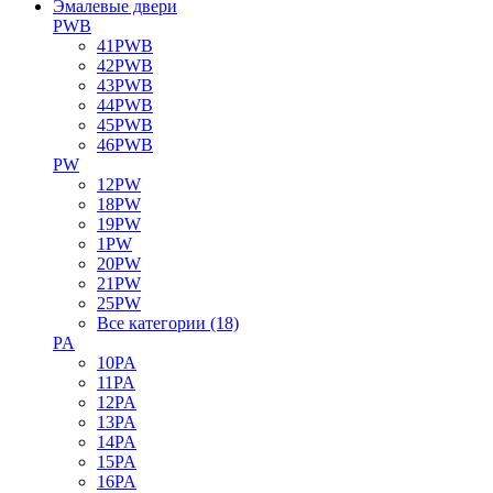
Эмалевые двери
PWB
41PWB
42PWB
43PWB
44PWB
45PWB
46PWB
PW
12PW
18PW
19PW
1PW
20PW
21PW
25PW
Все категории (18)
PA
10PA
11PA
12PA
13PA
14PA
15PA
16PA