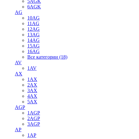
5AGK
6AGK
AG
10AG
11AG
12AG
13AG
14AG
15AG
16AG
Все категории (18)
AV
1AV
AX
1AX
2AX
3AX
4AX
5AX
AGP
1AGP
2AGP
3AGP
AP
1AP