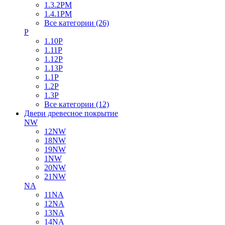
1.3.2PM
1.4.1PM
Все категории (26)
P
1.10P
1.11P
1.12P
1.13P
1.1P
1.2P
1.3P
Все категории (12)
Двери древесное покрытие
NW
12NW
18NW
19NW
1NW
20NW
21NW
NA
11NA
12NA
13NA
14NA