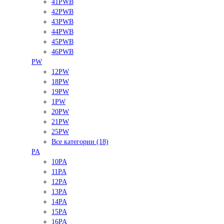
41PWB
42PWB
43PWB
44PWB
45PWB
46PWB
PW
12PW
18PW
19PW
1PW
20PW
21PW
25PW
Все категории (18)
PA
10PA
11PA
12PA
13PA
14PA
15PA
16PA