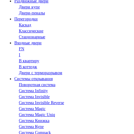
Раздвижные двери
Двери купе
Двери-пеналы
Перегородки
Каскад
Классические
Стационарные
Входные двери
FN
I
В квартиру
В коттедж
Двери с терморазрывом
Системы открывания
Поворотная система
Система Infinity
Система Invisible
Система Invisible Reverse
Система Magic
Система Magic Uniq
Система Книжка
Система Купе
Система Compack