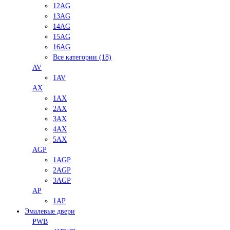
12AG
13AG
14AG
15AG
16AG
Все категории (18)
AV
1AV
AX
1AX
2AX
3AX
4AX
5AX
AGP
1AGP
2AGP
3AGP
AP
1AP
Эмалевые двери
PWB