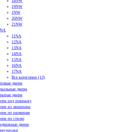
18NW
19NW
1NW
20NW
21NW
NA
11NA
12NA
13NA
14NA
15NA
16NA
17NA
Все категории (13)
товые двери
ркальные двери
рытые двери
ери под покраску
ери из экошпона
ери по размерам
ери по стилю
здвижные двери
регородки