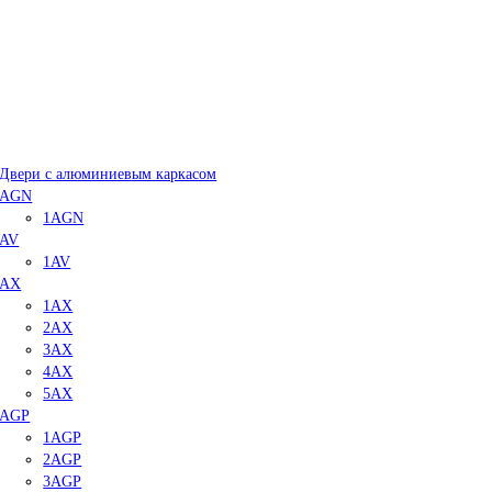
Двери с алюминиевым каркасом
AGN
1AGN
AV
1AV
AX
1AX
2AX
3AX
4AX
5AX
AGP
1AGP
2AGP
3AGP