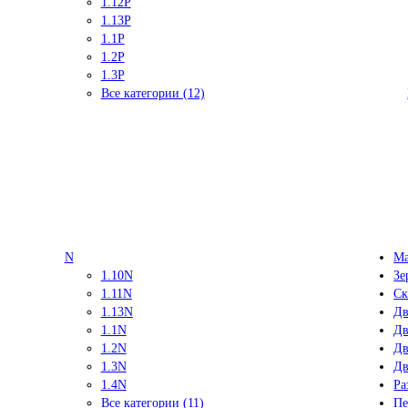
1.12P
1.13P
1.1P
1.2P
1.3P
Все категории (12)
N
Ма
1.10N
Зе
1.11N
Ск
1.13N
Дв
1.1N
Дв
1.2N
Дв
1.3N
Дв
1.4N
Ра
Все категории (11)
Пе