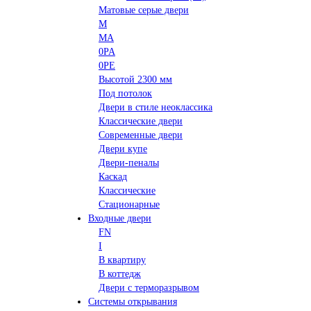
Матовые серые двери
M
MA
0PA
0PE
Высотой 2300 мм
Под потолок
Двери в стиле неоклассика
Классические двери
Современные двери
Двери купе
Двери-пеналы
Каскад
Классические
Стационарные
Входные двери
FN
I
В квартиру
В коттедж
Двери с терморазрывом
Системы открывания