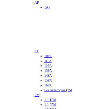
AP
1AP
PA
10PA
11PA
12PA
13PA
14PA
15PA
16PA
Все категории (35)
PM
1.1.1PM
1.1.2PM