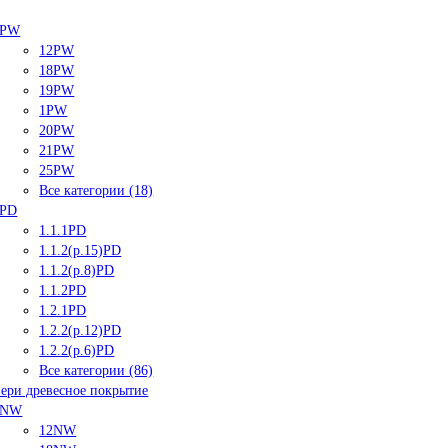
PW
12PW
18PW
19PW
1PW
20PW
21PW
25PW
Все категории (18)
PD
1.1.1PD
1.1.2(р.15)PD
1.1.2(р.8)PD
1.1.2PD
1.2.1PD
1.2.2(р.12)PD
1.2.2(р.6)PD
Все категории (86)
ери древесное покрытие
NW
12NW