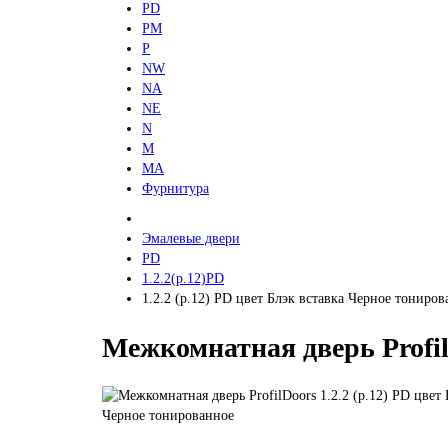
PD
PM
P
NW
NA
NE
N
M
MA
Фурнитура
Эмалевые двери
PD
1.2.2(р.12)PD
1.2.2 (р.12) PD цвет Блэк вставка Черное тониро
Межкомнатная дверь Profil