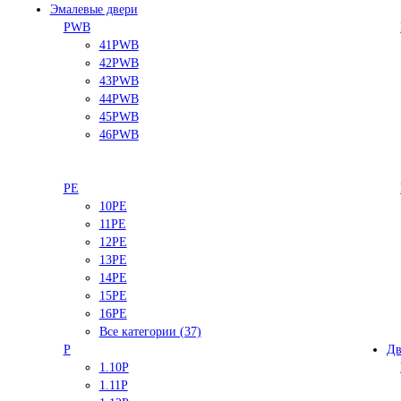
Эмалевые двери
PWB
41PWB
42PWB
43PWB
44PWB
45PWB
46PWB
PE
10PE
11PE
12PE
13PE
14PE
15PE
16PE
Все категории (37)
P
Дв
1.10P
1.11P