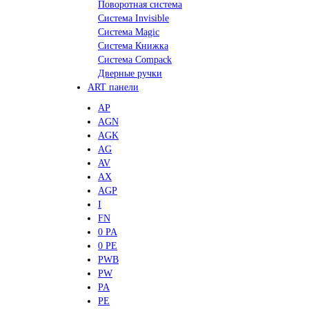
Поворотная система
Система Invisible
Система Magic
Система Книжка
Система Compack
Дверные ручки
ART панели
AP
AGN
AGK
AG
AV
AX
AGP
I
FN
0 PA
0 PE
PWB
PW
PA
PE