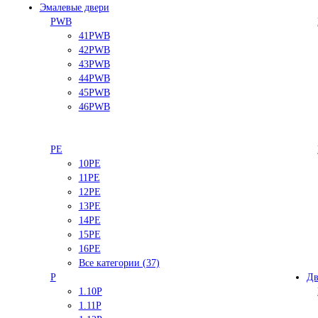
Эмалевые двери
PWB
41PWB
42PWB
43PWB
44PWB
45PWB
46PWB
PE
10PE
11PE
12PE
13PE
14PE
15PE
16PE
Все категории (37)
P
Дв
1.10P
1.11P