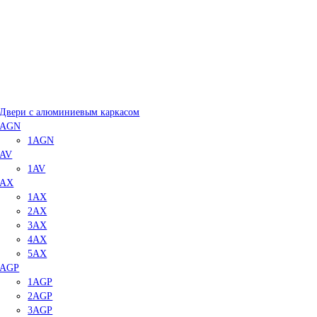
Двери с алюминиевым каркасом
AGN
1AGN
AV
1AV
AX
1AX
2AX
3AX
4AX
5AX
AGP
1AGP
2AGP
3AGP