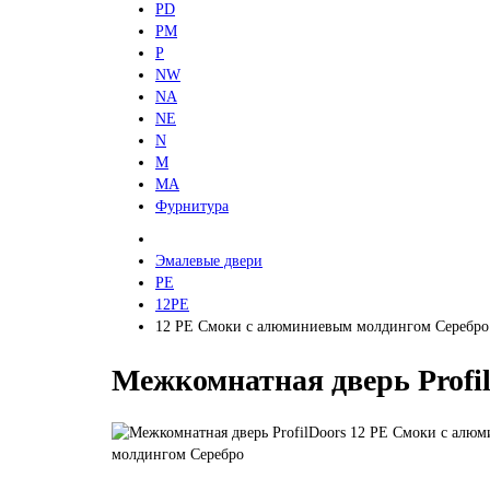
PD
PM
P
NW
NA
NE
N
M
MA
Фурнитура
Эмалевые двери
PE
12PE
12 PE Смоки с алюминиевым молдингом Серебро
Межкомнатная дверь Profi