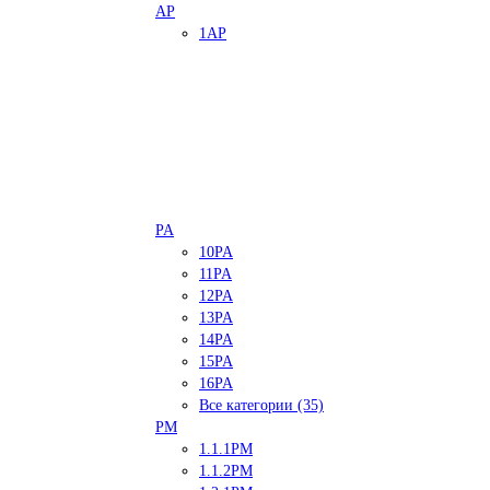
AP
1AP
PA
10PA
11PA
12PA
13PA
14PA
15PA
16PA
Все категории (35)
PM
1.1.1PM
1.1.2PM