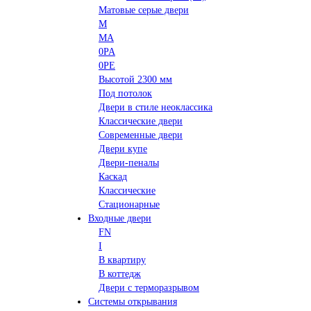
Матовые серые двери
M
MA
0PA
0PE
Высотой 2300 мм
Под потолок
Двери в стиле неоклассика
Классические двери
Современные двери
Двери купе
Двери-пеналы
Каскад
Классические
Стационарные
Входные двери
FN
I
В квартиру
В коттедж
Двери с терморазрывом
Системы открывания