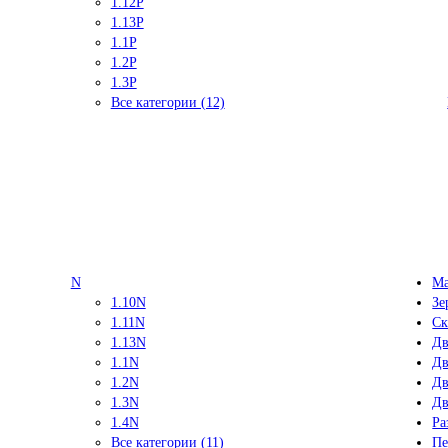
1.12P
1.13P
1.1P
1.2P
1.3P
Все категории (12)
N
Ма
1.10N
Зе
1.11N
Ск
1.13N
Дв
1.1N
Дв
1.2N
Дв
1.3N
Дв
1.4N
Ра
Все категории (11)
Пе