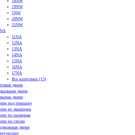
18NW
19NW
1NW
20NW
21NW
NA
11NA
12NA
13NA
14NA
15NA
16NA
17NA
Все категории (13)
товые двери
ркальные двери
рытые двери
ери под покраску
ери из экошпона
ери по размерам
ери по стилю
здвижные двери
регородки