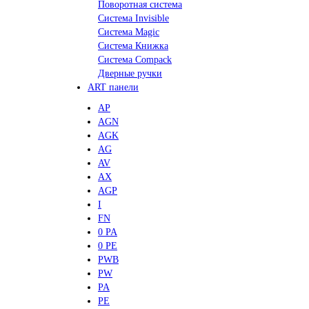
Поворотная система
Система Invisible
Система Magic
Система Книжка
Система Compack
Дверные ручки
ART панели
AP
AGN
AGK
AG
AV
AX
AGP
I
FN
0 PA
0 PE
PWB
PW
PA
PE