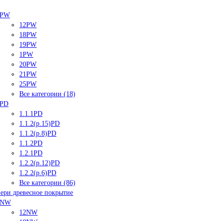
PW
12PW
18PW
19PW
1PW
20PW
21PW
25PW
Все категории (18)
PD
1.1.1PD
1.1.2(р.15)PD
1.1.2(р.8)PD
1.1.2PD
1.2.1PD
1.2.2(р.12)PD
1.2.2(р.6)PD
Все категории (86)
ери древесное покрытие
NW
12NW