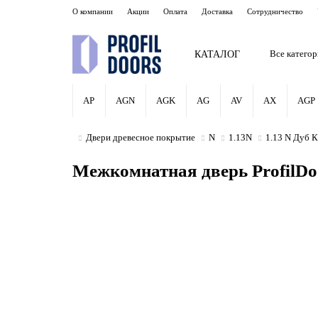
О компании
Акции
Оплата
Доставка
Сотрудничество
КАТАЛОГ
Все катего
AP
AGN
AGK
AG
AV
AX
AGP
Двери древесное покрытие
N
1.13N
1.13 N Дуб К
Межкомнатная дверь ProfilDo