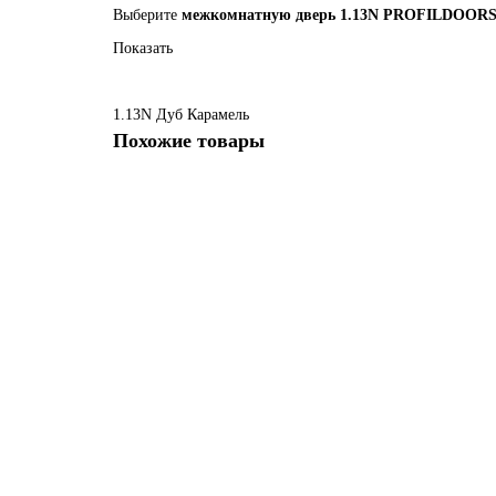
Выберите
межкомнатную дверь 1.13N PROFILDOOR
Показать
1.13N
Дуб Карамель
Похожие товары
1.1 N Дуб Сонома
Есть в наличии
16385 руб.
В корзину