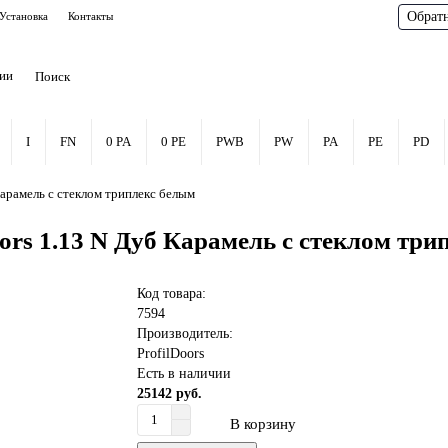
Обрат
Установка
Контакты
рии
I
FN
0 PA
0 PE
PWB
PW
PA
PE
PD
арамель с стеклом триплекс белым
ors 1.13 N Дуб Карамель с стеклом три
Код товара:
7594
Производитель:
ProfilDoors
Есть в наличии
25142 руб.
В корзину