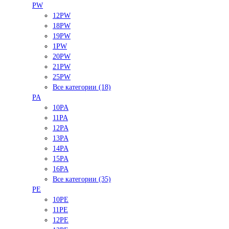
PW
12PW
18PW
19PW
1PW
20PW
21PW
25PW
Все категории (18)
PA
10PA
11PA
12PA
13PA
14PA
15PA
16PA
Все категории (35)
PE
10PE
11PE
12PE