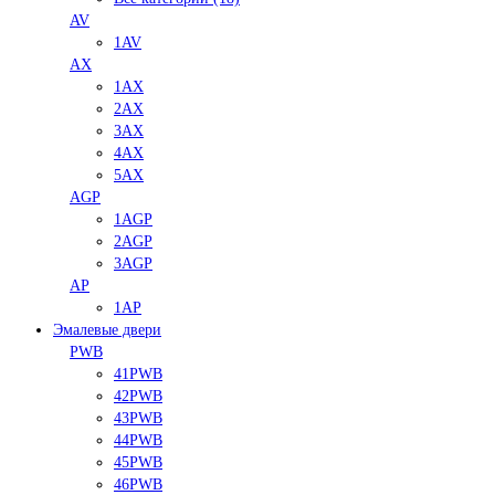
AV
1AV
AX
1AX
2AX
3AX
4AX
5AX
AGP
1AGP
2AGP
3AGP
AP
1AP
Эмалевые двери
PWB
41PWB
42PWB
43PWB
44PWB
45PWB
46PWB