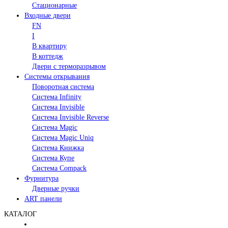
Стационарные
Входные двери
FN
I
В квартиру
В коттедж
Двери с терморазрывом
Системы открывания
Поворотная система
Система Infinity
Система Invisible
Система Invisible Reverse
Система Magic
Система Magic Uniq
Система Книжка
Система Купе
Система Compack
Фурнитура
Дверные ручки
ART панели
КАТАЛОГ