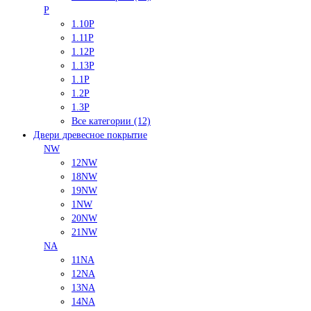
P
1.10P
1.11P
1.12P
1.13P
1.1P
1.2P
1.3P
Все категории (12)
Двери древесное покрытие
NW
12NW
18NW
19NW
1NW
20NW
21NW
NA
11NA
12NA
13NA
14NA