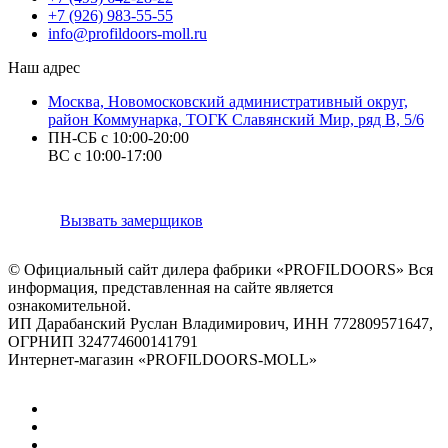
+7 (926) 983-55-55
info@profildoors-moll.ru
Наш адрес
Москва, Новомосковский административный округ,
район Коммунарка, ТОГК Славянский Мир, ряд В, 5/6
ПН-СБ с 10:00-20:00
ВС с 10:00-17:00
Вызвать замерщиков
© Официальный сайт дилера фабрики «PROFILDOORS» Вся
информация, представленная на сайте является
ознакомительной.
ИП Дарабанский Руслан Владимирович, ИНН 772809571647,
ОГРНИП 324774600141791
Интернет-магазин «PROFILDOORS-MOLL»