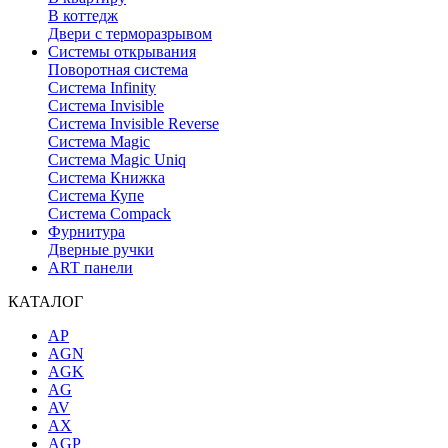
В коттедж
Двери с терморазрывом
Системы открывания
Поворотная система
Система Infinity
Система Invisible
Система Invisible Reverse
Система Magic
Система Magic Uniq
Система Книжка
Система Купе
Система Compack
Фурнитура
Дверные ручки
ART панели
КАТАЛОГ
AP
AGN
AGK
AG
AV
AX
AGP