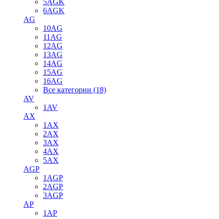
5AGK
6AGK
AG
10AG
11AG
12AG
13AG
14AG
15AG
16AG
Все категории (18)
AV
1AV
AX
1AX
2AX
3AX
4AX
5AX
AGP
1AGP
2AGP
3AGP
AP
1AP