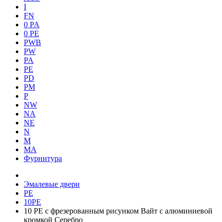
I
FN
0 PA
0 PE
PWB
PW
PA
PE
PD
PM
P
NW
NA
NE
N
M
MA
Фурнитура
Эмалевые двери
PE
10PE
10 PE с фрезерованным рисунком Вайт с алюминиевой
кромкой Серебро