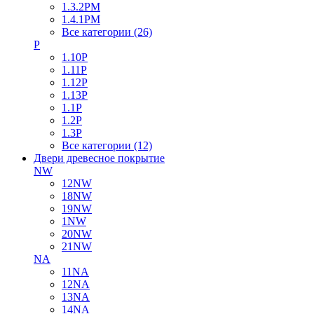
1.3.2PM
1.4.1PM
Все категории (26)
P
1.10P
1.11P
1.12P
1.13P
1.1P
1.2P
1.3P
Все категории (12)
Двери древесное покрытие
NW
12NW
18NW
19NW
1NW
20NW
21NW
NA
11NA
12NA
13NA
14NA