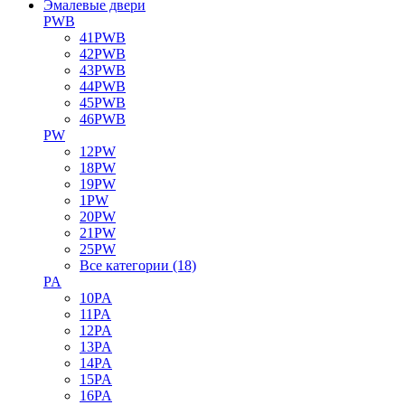
Эмалевые двери
PWB
41PWB
42PWB
43PWB
44PWB
45PWB
46PWB
PW
12PW
18PW
19PW
1PW
20PW
21PW
25PW
Все категории (18)
PA
10PA
11PA
12PA
13PA
14PA
15PA
16PA