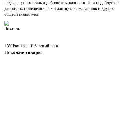
подчеркнут его стиль и добавят изысканности. Они подойдут как
для жилых помещений, так и для офисов, магазинов и других
общественных мест.
Показать
1AV
Ромб белый
Зеленый воск
Похожие товары
1 AV Триплекс белый профиль Красный антрацит
Есть в наличии
63116 руб.
В корзину