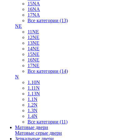
15NA
16NA
17NA
Все категории (13)
NE
11NE
12NE
13NE
14NE
15NE
16NE
17NE
Все категории (14)
N
1.10N
1.11N
1.13N
1.1N
1.2N
1.3N
1.4N
Все категории (11)
Матовые двери
Матовые серые двери
Зеркальные двери