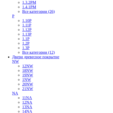
1.3.2PM
1.4.1PM
Все категории (26)
P
1.10P
1.11P
1.12P
1.13P
1.1P
1.2P
1.3P
Все категории (12)
Двери древесное покрытие
NW
12NW
18NW
19NW
1NW
20NW
21NW
NA
11NA
12NA
13NA
14NA