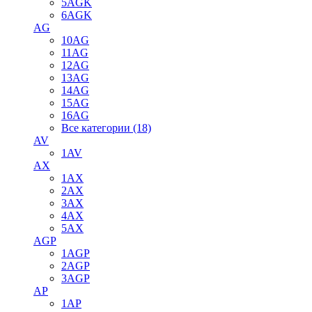
5AGK
6AGK
AG
10AG
11AG
12AG
13AG
14AG
15AG
16AG
Все категории (18)
AV
1AV
AX
1AX
2AX
3AX
4AX
5AX
AGP
1AGP
2AGP
3AGP
AP
1AP