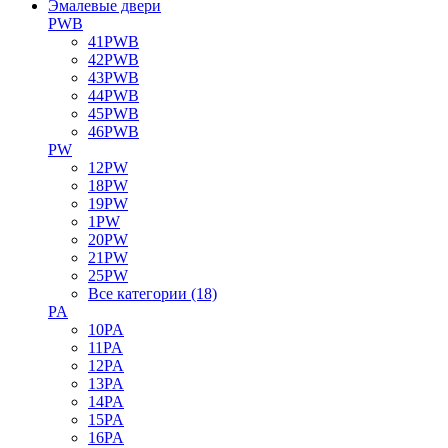
Эмалевые двери
PWB
41PWB
42PWB
43PWB
44PWB
45PWB
46PWB
PW
12PW
18PW
19PW
1PW
20PW
21PW
25PW
Все категории (18)
PA
10PA
11PA
12PA
13PA
14PA
15PA
16PA