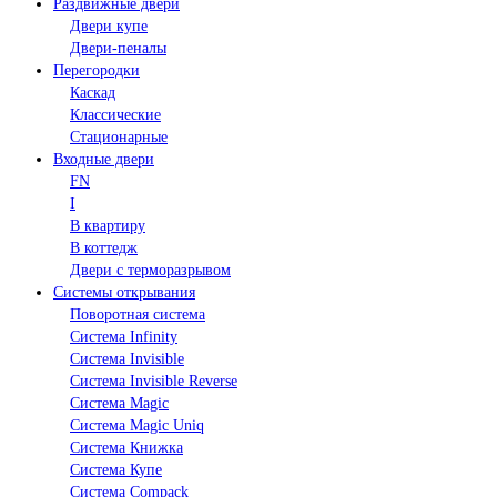
Раздвижные двери
Двери купе
Двери-пеналы
Перегородки
Каскад
Классические
Стационарные
Входные двери
FN
I
В квартиру
В коттедж
Двери с терморазрывом
Системы открывания
Поворотная система
Система Infinity
Система Invisible
Система Invisible Reverse
Система Magic
Система Magic Uniq
Система Книжка
Система Купе
Система Compack