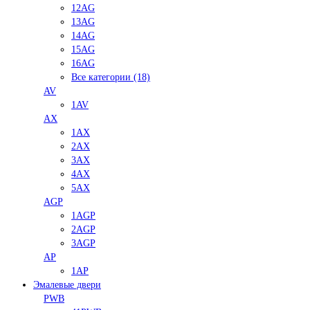
12AG
13AG
14AG
15AG
16AG
Все категории (18)
AV
1AV
AX
1AX
2AX
3AX
4AX
5AX
AGP
1AGP
2AGP
3AGP
AP
1AP
Эмалевые двери
PWB