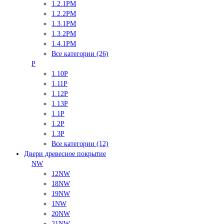
1.2.1PM
1.2.2PM
1.3.1PM
1.3.2PM
1.4.1PM
Все категории (26)
P
1.10P
1.11P
1.12P
1.13P
1.1P
1.2P
1.3P
Все категории (12)
Двери древесное покрытие
NW
12NW
18NW
19NW
1NW
20NW
21NW