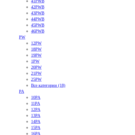
41PWB
42PWB
43PWB
44PWB
45PWB
46PWB
PW
12PW
18PW
19PW
1PW
20PW
21PW
25PW
Все категории (18)
PA
10PA
11PA
12PA
13PA
14PA
15PA
16PA