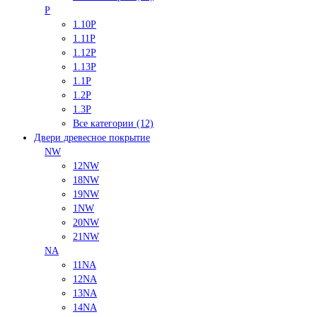
P
1.10P
1.11P
1.12P
1.13P
1.1P
1.2P
1.3P
Все категории (12)
Двери древесное покрытие
NW
12NW
18NW
19NW
1NW
20NW
21NW
NA
11NA
12NA
13NA
14NA