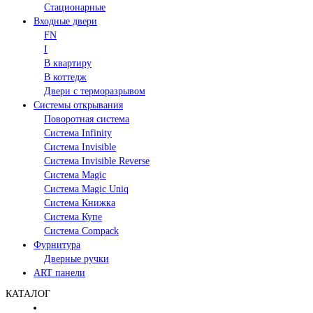
Стационарные
Входные двери
FN
I
В квартиру
В коттедж
Двери с терморазрывом
Системы открывания
Поворотная система
Система Infinity
Система Invisible
Система Invisible Reverse
Система Magic
Система Magic Uniq
Система Книжка
Система Купе
Система Compack
Фурнитура
Дверные ручки
ART панели
КАТАЛОГ