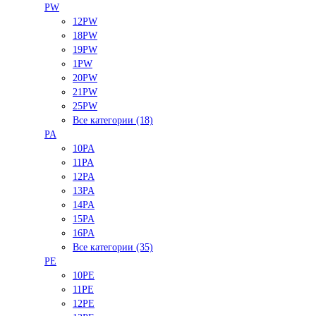
PW
12PW
18PW
19PW
1PW
20PW
21PW
25PW
Все категории (18)
PA
10PA
11PA
12PA
13PA
14PA
15PA
16PA
Все категории (35)
PE
10PE
11PE
12PE