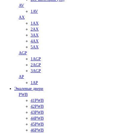
AV
1AV
AX
1AX
2AX
3AX
4AX
5AX
AGP
1AGP
2AGP
3AGP
AP
1AP
Эмалевые двери
PWB
41PWB
42PWB
43PWB
44PWB
45PWB
46PWB