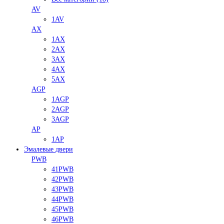
AV
1AV
AX
1AX
2AX
3AX
4AX
5AX
AGP
1AGP
2AGP
3AGP
AP
1AP
Эмалевые двери
PWB
41PWB
42PWB
43PWB
44PWB
45PWB
46PWB