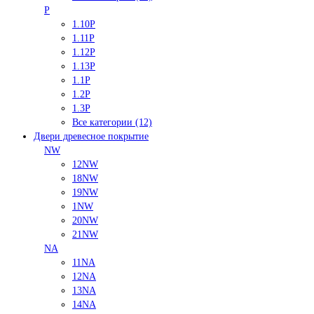
P
1.10P
1.11P
1.12P
1.13P
1.1P
1.2P
1.3P
Все категории (12)
Двери древесное покрытие
NW
12NW
18NW
19NW
1NW
20NW
21NW
NA
11NA
12NA
13NA
14NA