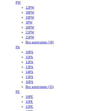
PW
12PW
18PW
19PW
1PW
20PW
21PW
25PW
Все категории (18)
PA
10PA
11PA
12PA
13PA
14PA
15PA
16PA
Все категории (35)
PE
10PE
11PE
12PE