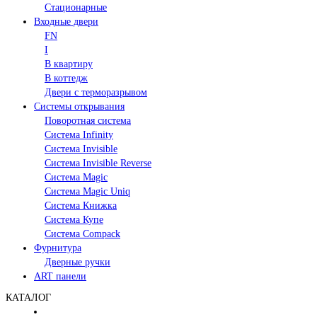
Стационарные
Входные двери
FN
I
В квартиру
В коттедж
Двери с терморазрывом
Системы открывания
Поворотная система
Система Infinity
Система Invisible
Система Invisible Reverse
Система Magic
Система Magic Uniq
Система Книжка
Система Купе
Система Compack
Фурнитура
Дверные ручки
ART панели
КАТАЛОГ