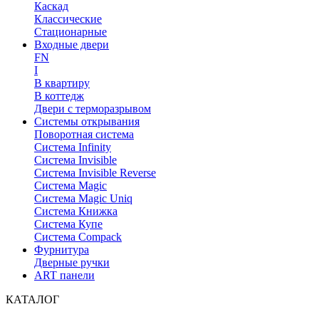
Каскад
Классические
Стационарные
Входные двери
FN
I
В квартиру
В коттедж
Двери с терморазрывом
Системы открывания
Поворотная система
Система Infinity
Система Invisible
Система Invisible Reverse
Система Magic
Система Magic Uniq
Система Книжка
Система Купе
Система Compack
Фурнитура
Дверные ручки
ART панели
КАТАЛОГ