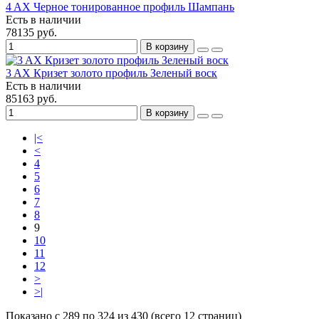
4 AX Черное тонированное профиль Шампань
Есть в наличии
78135 руб.
В корзину
3 AX Кризет золото профиль Зеленый воск
Есть в наличии
85163 руб.
В корзину
|<
<
4
5
6
7
8
9
10
11
12
>
>|
Показано с 289 по 324 из 430 (всего 12 страниц)