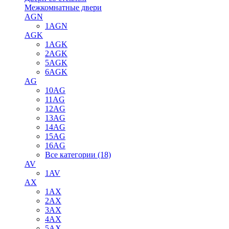
Межкомнатные двери
AGN
1AGN
AGK
1AGK
2AGK
5AGK
6AGK
AG
10AG
11AG
12AG
13AG
14AG
15AG
16AG
Все категории (18)
AV
1AV
AX
1AX
2AX
3AX
4AX
5AX