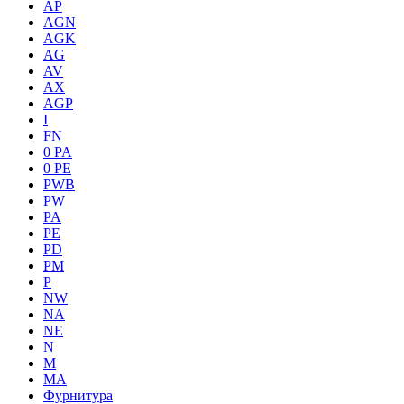
AP
AGN
AGK
AG
AV
AX
AGP
I
FN
0 PA
0 PE
PWB
PW
PA
PE
PD
PM
P
NW
NA
NE
N
M
MA
Фурнитура