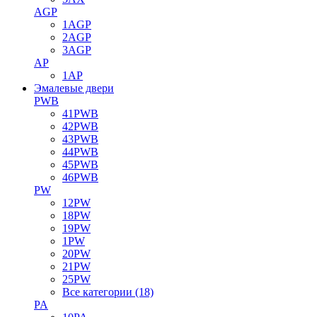
AGP
1AGP
2AGP
3AGP
AP
1AP
Эмалевые двери
PWB
41PWB
42PWB
43PWB
44PWB
45PWB
46PWB
PW
12PW
18PW
19PW
1PW
20PW
21PW
25PW
Все категории (18)
PA