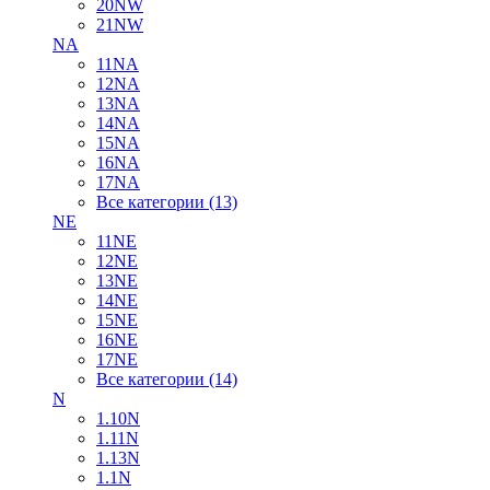
20NW
21NW
NA
11NA
12NA
13NA
14NA
15NA
16NA
17NA
Все категории (13)
NE
11NE
12NE
13NE
14NE
15NE
16NE
17NE
Все категории (14)
N
1.10N
1.11N
1.13N
1.1N