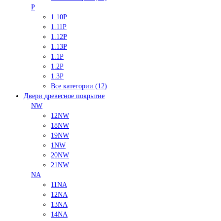
P
1.10P
1.11P
1.12P
1.13P
1.1P
1.2P
1.3P
Все категории (12)
Двери древесное покрытие
NW
12NW
18NW
19NW
1NW
20NW
21NW
NA
11NA
12NA
13NA
14NA