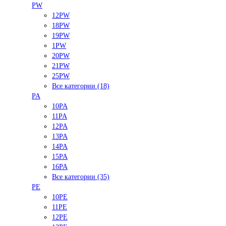
PW
12PW
18PW
19PW
1PW
20PW
21PW
25PW
Все категории (18)
PA
10PA
11PA
12PA
13PA
14PA
15PA
16PA
Все категории (35)
PE
10PE
11PE
12PE