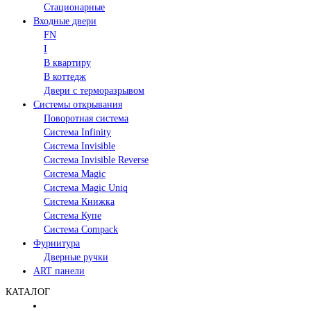
Стационарные
Входные двери
FN
I
В квартиру
В коттедж
Двери с терморазрывом
Системы открывания
Поворотная система
Система Infinity
Система Invisible
Система Invisible Reverse
Система Magic
Система Magic Uniq
Система Книжка
Система Купе
Система Compack
Фурнитура
Дверные ручки
ART панели
КАТАЛОГ