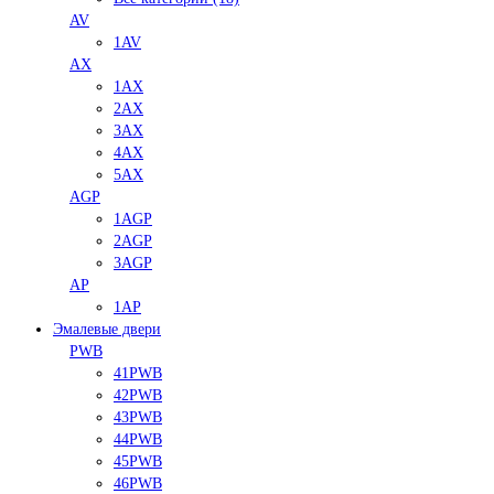
AV
1AV
AX
1AX
2AX
3AX
4AX
5AX
AGP
1AGP
2AGP
3AGP
AP
1AP
Эмалевые двери
PWB
41PWB
42PWB
43PWB
44PWB
45PWB
46PWB