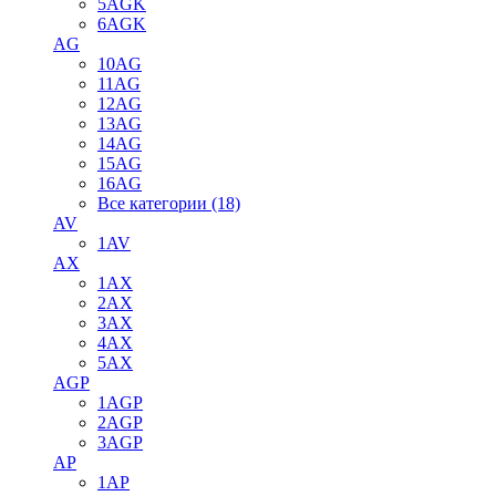
5AGK
6AGK
AG
10AG
11AG
12AG
13AG
14AG
15AG
16AG
Все категории (18)
AV
1AV
AX
1AX
2AX
3AX
4AX
5AX
AGP
1AGP
2AGP
3AGP
AP
1AP