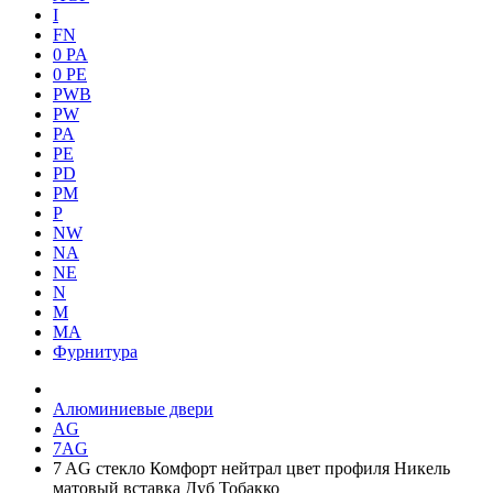
I
FN
0 PA
0 PE
PWB
PW
PA
PE
PD
PM
P
NW
NA
NE
N
M
MA
Фурнитура
Алюминиевые двери
AG
7AG
7 AG стекло Комфорт нейтрал цвет профиля Никель
матовый вставка Дуб Тобакко