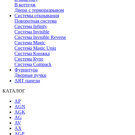
В коттедж
Двери с терморазрывом
Системы открывания
Поворотная система
Система Infinity
Система Invisible
Система Invisible Reverse
Система Magic
Система Magic Uniq
Система Книжка
Система Купе
Система Compack
Фурнитура
Дверные ручки
ART панели
КАТАЛОГ
AP
AGN
AGK
AG
AV
AX
AGP