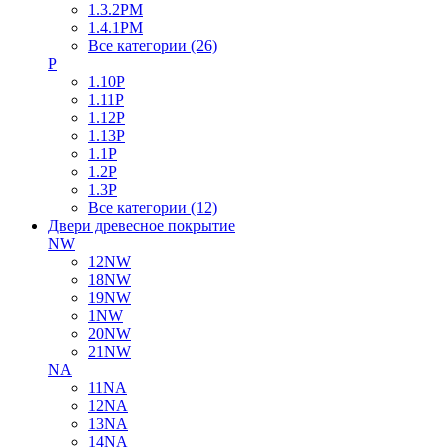
1.3.2PM
1.4.1PM
Все категории (26)
P
1.10P
1.11P
1.12P
1.13P
1.1P
1.2P
1.3P
Все категории (12)
Двери древесное покрытие
NW
12NW
18NW
19NW
1NW
20NW
21NW
NA
11NA
12NA
13NA
14NA