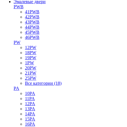
Эмалевые двери
PWB
41PWB
42PWB
43PWB
44PWB
45PWB
46PWB
PW
12PW
18PW
19PW
1PW
20PW
21PW
25PW
Все категории (18)
PA
10PA
11PA
12PA
13PA
14PA
15PA
16PA