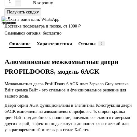
В корзину
Получить скидку
В
В
сравнение
закладки
Доставка послезавтра и позже, от
1000 ₽
Самовывоз сегодня, бесплатно
Описание
Характеристики
Отзывы
0
Алюминиевые межкомнатные двери
PROFILDOORS, модель 6AGK
Межкомнатная дверь ProfilDoors 6 AGK цвет Зеркало Grey вставка
Вайт кромка Вайт - это стильное и функциональное решение для
вашего дома.
Двери серии AGK функциональны и элегантны. Конструкция двери
6AGK выполнена из алюминиевого профиля с 4х сторон кромка
цвет Вайт под двойное заполнение, идеально сочетаются с дверьми
других серий, эффектно подчеркнут и дополнят классический или
ультрасовременный интерьер в стиле Хай-тек.