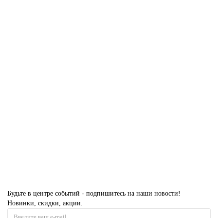
В корзину
6 AGK цвет Зеркало Bronza вставка Вайт кромка Черный матовый
Есть в наличии
57606 руб.
В корзину
Будьте в центре событий - подпишитесь на наши новости!
Новинки, скидки, акции.