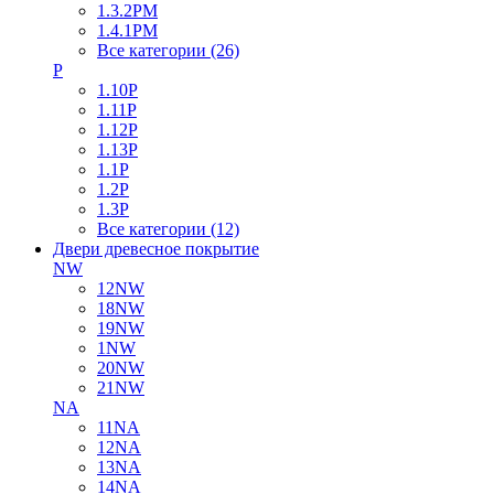
1.3.2PM
1.4.1PM
Все категории (26)
P
1.10P
1.11P
1.12P
1.13P
1.1P
1.2P
1.3P
Все категории (12)
Двери древесное покрытие
NW
12NW
18NW
19NW
1NW
20NW
21NW
NA
11NA
12NA
13NA
14NA