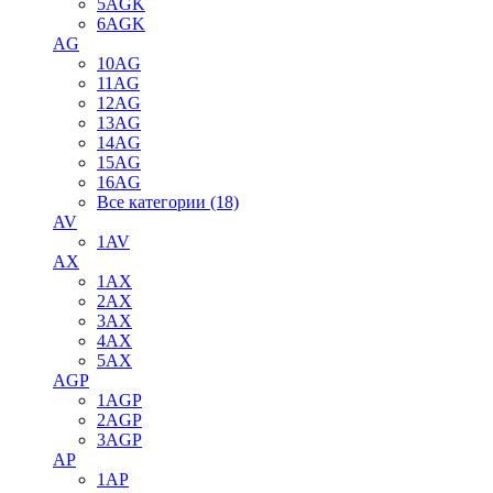
5AGK
6AGK
AG
10AG
11AG
12AG
13AG
14AG
15AG
16AG
Все категории (18)
AV
1AV
AX
1AX
2AX
3AX
4AX
5AX
AGP
1AGP
2AGP
3AGP
AP
1AP