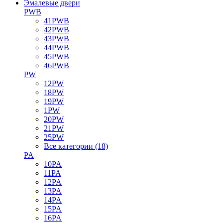
Эмалевые двери
PWB
41PWB
42PWB
43PWB
44PWB
45PWB
46PWB
PW
12PW
18PW
19PW
1PW
20PW
21PW
25PW
Все категории (18)
PA
10PA
11PA
12PA
13PA
14PA
15PA
16PA