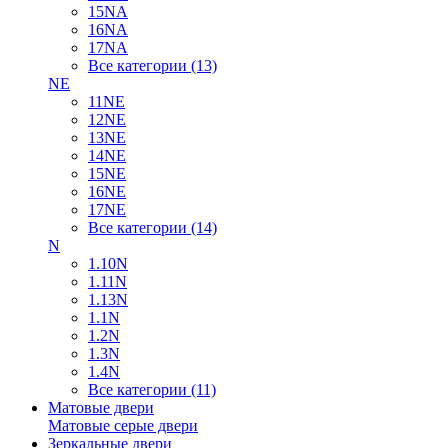
15NA
16NA
17NA
Все категории (13)
NE
11NE
12NE
13NE
14NE
15NE
16NE
17NE
Все категории (14)
N
1.10N
1.11N
1.13N
1.1N
1.2N
1.3N
1.4N
Все категории (11)
Матовые двери
Матовые серые двери
Зеркальные двери