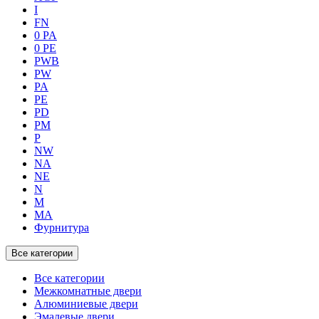
I
FN
0 PA
0 PE
PWB
PW
PA
PE
PD
PM
P
NW
NA
NE
N
M
MA
Фурнитура
Все категории
Все категории
Межкомнатные двери
Алюминиевые двери
Эмалевые двери