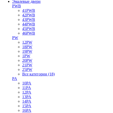
Эмалевые двери
PWB
41PWB
42PWB
43PWB
44PWB
45PWB
46PWB
PW
12PW
18PW
19PW
1PW
20PW
21PW
25PW
Все категории (18)
PA
10PA
11PA
12PA
13PA
14PA
15PA
16PA