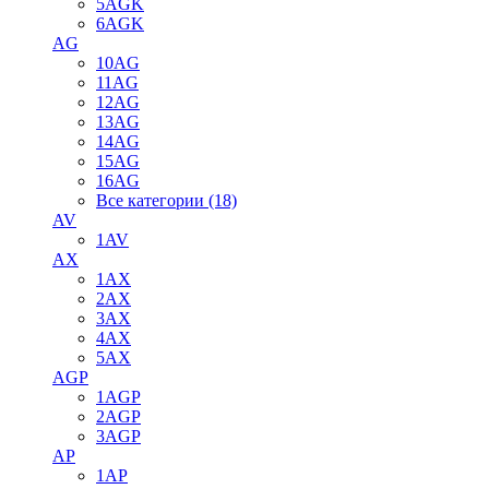
5AGK
6AGK
AG
10AG
11AG
12AG
13AG
14AG
15AG
16AG
Все категории (18)
AV
1AV
AX
1AX
2AX
3AX
4AX
5AX
AGP
1AGP
2AGP
3AGP
AP
1AP