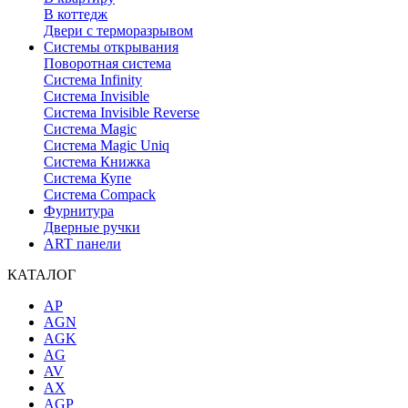
В коттедж
Двери с терморазрывом
Системы открывания
Поворотная система
Система Infinity
Система Invisible
Система Invisible Reverse
Система Magic
Система Magic Uniq
Система Книжка
Система Купе
Система Compack
Фурнитура
Дверные ручки
ART панели
КАТАЛОГ
AP
AGN
AGK
AG
AV
AX
AGP