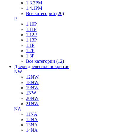
1.3.2PM
1.4.1PM
Все категории (26)
P
1.10P
1.11P
1.12P
1.13P
1.1P
1.2P
1.3P
Все категории (12)
Двери древесное покрытие
NW
12NW
18NW
19NW
1NW
20NW
21NW
NA
11NA
12NA
13NA
14NA