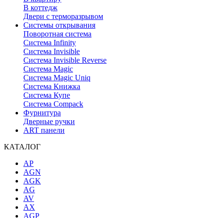
В коттедж
Двери с терморазрывом
Системы открывания
Поворотная система
Система Infinity
Система Invisible
Система Invisible Reverse
Система Magic
Система Magic Uniq
Система Книжка
Система Купе
Система Compack
Фурнитура
Дверные ручки
ART панели
КАТАЛОГ
AP
AGN
AGK
AG
AV
AX
AGP