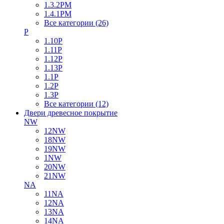
1.3.2PM
1.4.1PM
Все категории (26)
P
1.10P
1.11P
1.12P
1.13P
1.1P
1.2P
1.3P
Все категории (12)
Двери древесное покрытие
NW
12NW
18NW
19NW
1NW
20NW
21NW
NA
11NA
12NA
13NA
14NA