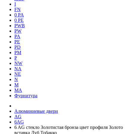
I
FN
0 PA
0 PE
PWB
PW
PA
PE
PD
PM
P
NW
NA
NE
N
M
MA
Фурнитура
Алюминиевые двери
AG
6AG
6 AG стекло Золотистая бронза цвет профиля Золото
вставка Дуб Тобакко