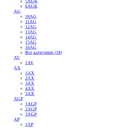
5AGK
6AGK
AG
10AG
11AG
12AG
13AG
14AG
15AG
16AG
Все категории (18)
AV
1AV
AX
1AX
2AX
3AX
4AX
5AX
AGP
1AGP
2AGP
3AGP
AP
1AP