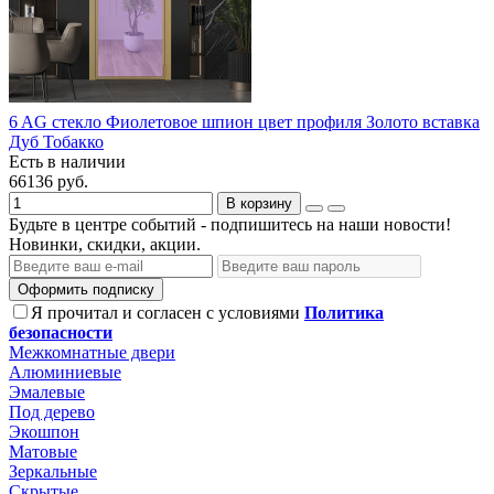
6 AG стекло Фиолетовое шпион цвет профиля Золото вставка
Дуб Тобакко
Есть в наличии
66136 руб.
В корзину
Будьте в центре событий - подпишитесь на наши новости!
Новинки, скидки, акции.
Оформить подписку
Я прочитал и согласен с условиями
Политика
безопасности
Межкомнатные двери
Алюминиевые
Эмалевые
Под дерево
Экошпон
Матовые
Зеркальные
Скрытые