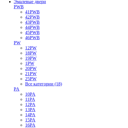
Эмалевые двери
PWB
41PWB
42PWB
43PWB
44PWB
45PWB
46PWB
PW
12PW
18PW
19PW
1PW
20PW
21PW
25PW
Все категории (18)
PA
10PA
11PA
12PA
13PA
14PA
15PA
16PA