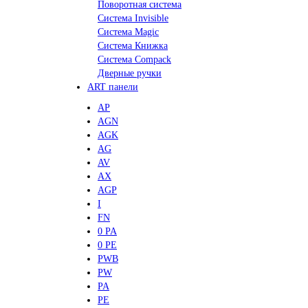
Поворотная система
Система Invisible
Система Magic
Система Книжка
Система Compack
Дверные ручки
ART панели
AP
AGN
AGK
AG
AV
AX
AGP
I
FN
0 PA
0 PE
PWB
PW
PA
PE