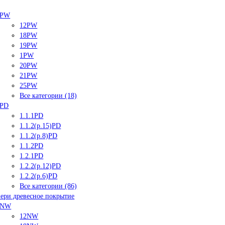
PW
12PW
18PW
19PW
1PW
20PW
21PW
25PW
Все категории (18)
PD
1.1.1PD
1.1.2(р.15)PD
1.1.2(р.8)PD
1.1.2PD
1.2.1PD
1.2.2(р.12)PD
1.2.2(р.6)PD
Все категории (86)
ери древесное покрытие
NW
12NW