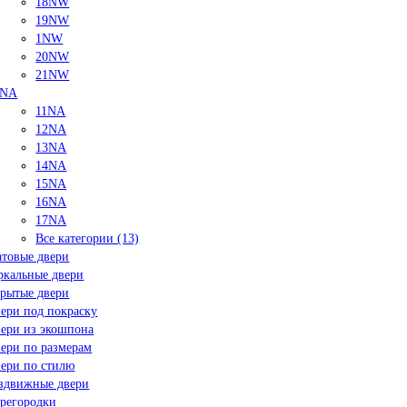
18NW
19NW
1NW
20NW
21NW
NA
11NA
12NA
13NA
14NA
15NA
16NA
17NA
Все категории (13)
товые двери
ркальные двери
рытые двери
ери под покраску
ери из экошпона
ери по размерам
ери по стилю
здвижные двери
регородки