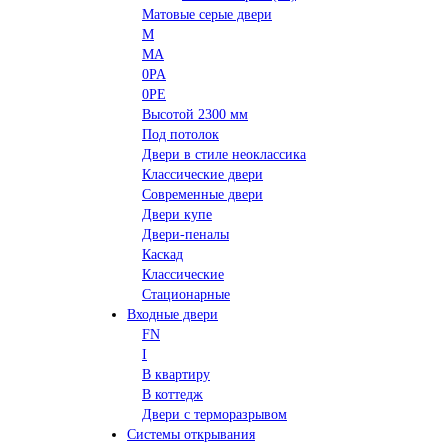
Матовые серые двери
M
MA
0PA
0PE
Высотой 2300 мм
Под потолок
Двери в стиле неоклассика
Классические двери
Современные двери
Двери купе
Двери-пеналы
Каскад
Классические
Стационарные
Входные двери
FN
I
В квартиру
В коттедж
Двери с терморазрывом
Системы открывания