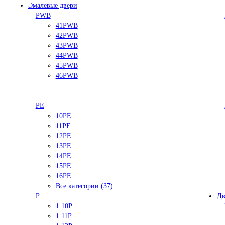
Эмалевые двери
PWB
41PWB
42PWB
43PWB
44PWB
45PWB
46PWB
PE
10PE
11PE
12PE
13PE
14PE
15PE
16PE
Все категории (37)
P
Дв
1.10P
1.11P