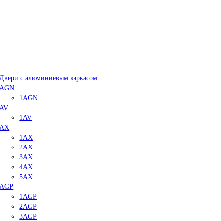
Двери с алюминиевым каркасом
AGN
1AGN
AV
1AV
AX
1AX
2AX
3AX
4AX
5AX
AGP
1AGP
2AGP
3AGP