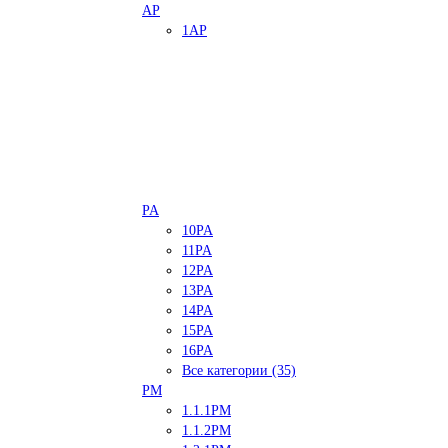
AP
1AP
PA
10PA
11PA
12PA
13PA
14PA
15PA
16PA
Все категории (35)
PM
1.1.1PM
1.1.2PM