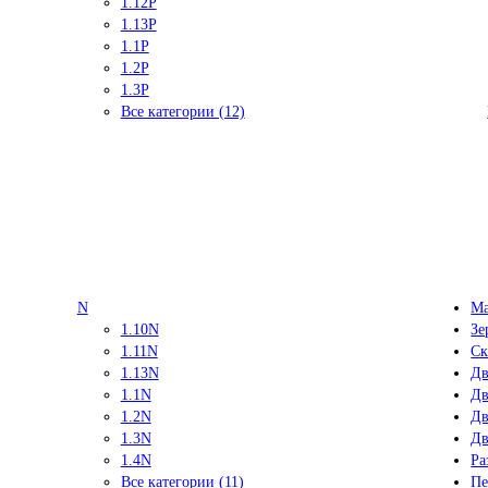
1.12P
1.13P
1.1P
1.2P
1.3P
Все категории (12)
N
Ма
1.10N
Зе
1.11N
Ск
1.13N
Дв
1.1N
Дв
1.2N
Дв
1.3N
Дв
1.4N
Ра
Все категории (11)
Пе