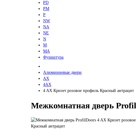
PD
PM
P
NW
NA
NE
N
M
MA
Фурнитура
Алюминиевые двери
AX
4AX
4 AX Кризет розовое профиль Красный антрацит
Межкомнатная дверь Profi