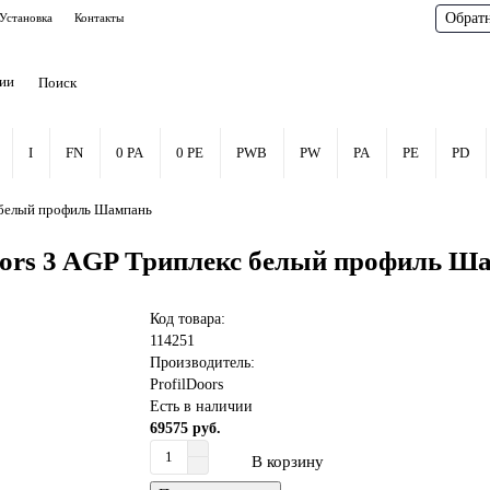
Обрат
Установка
Контакты
рии
I
FN
0 PA
0 PE
PWB
PW
PA
PE
PD
 белый профиль Шампань
oors 3 AGP Триплекс белый профиль Ш
Код товара:
114251
Производитель:
ProfilDoors
Есть в наличии
69575 руб.
В корзину