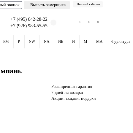
Личный кабинет
ный звонок
Вызвать замерщика
+7 (495) 642-28-22
0
0
0
+7 (926) 983-55-55
PM
P
NW
NA
NE
N
M
MA
Фурнитура
ампань
Расширенная гарантия
7 дней на возврат
Акции, скидки, подарки