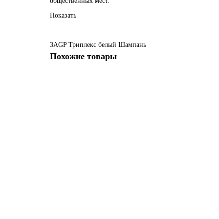
общественных мест.
Показать
3AGP
Триплекс белый
Шампань
Похожие товары
3 AGP Триплекс черный профиль Шампань
Есть в наличии
69575 руб.
В корзину