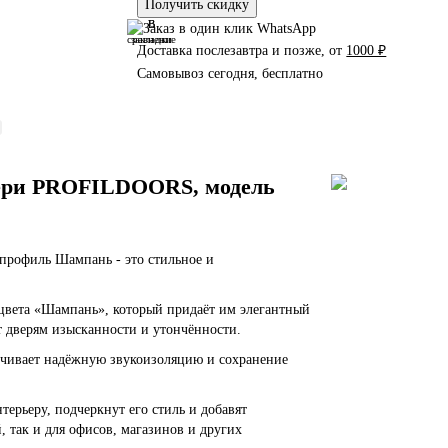
Получить скидку
В
В
сравнение
закладки
Доставка послезавтра и позже, от
1000 ₽
Самовывоз сегодня, бесплатно
ери PROFILDOORS, модель
 профиль Шампань - это стильное и
вета «Шампань», который придаёт им элегантный
т дверям изысканности и утончённости.
печивает надёжную звукоизоляцию и сохранение
ерьеру, подчеркнут его стиль и добавят
 так и для офисов, магазинов и других