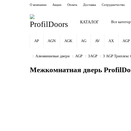
О компании
Акции
Оплата
Доставка
Сотрудничество
КАТАЛОГ
Все катего
AP
AGN
AGK
AG
AV
AX
AGP
Алюминиевые двери
AGP
3AGP
3 AGP Триплекс
Межкомнатная дверь ProfilD