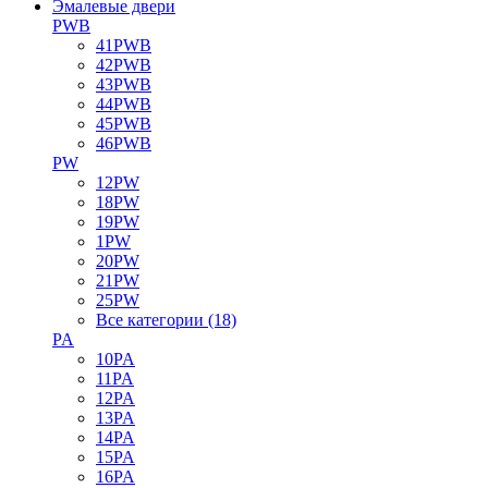
Эмалевые двери
PWB
41PWB
42PWB
43PWB
44PWB
45PWB
46PWB
PW
12PW
18PW
19PW
1PW
20PW
21PW
25PW
Все категории (18)
PA
10PA
11PA
12PA
13PA
14PA
15PA
16PA