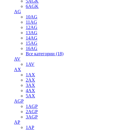
5AGK
6AGK
AG
10AG
11AG
12AG
13AG
14AG
15AG
16AG
Все категории (18)
AV
1AV
AX
1AX
2AX
3AX
4AX
5AX
AGP
1AGP
2AGP
3AGP
AP
1AP