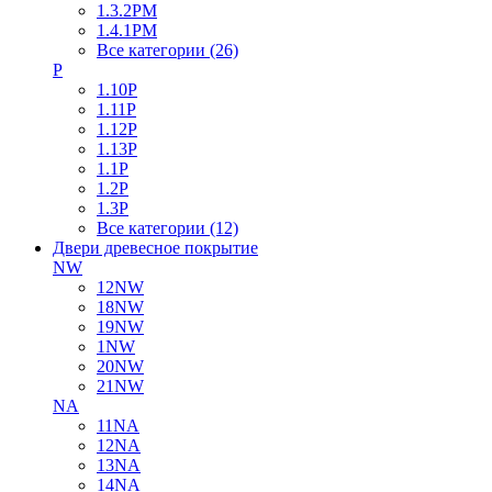
1.3.2PM
1.4.1PM
Все категории (26)
P
1.10P
1.11P
1.12P
1.13P
1.1P
1.2P
1.3P
Все категории (12)
Двери древесное покрытие
NW
12NW
18NW
19NW
1NW
20NW
21NW
NA
11NA
12NA
13NA
14NA