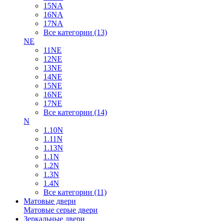
15NA
16NA
17NA
Все категории (13)
NE
11NE
12NE
13NE
14NE
15NE
16NE
17NE
Все категории (14)
N
1.10N
1.11N
1.13N
1.1N
1.2N
1.3N
1.4N
Все категории (11)
Матовые двери
Матовые серые двери
Зеркальные двери