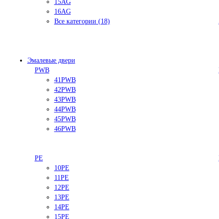
15AG
16AG
Все категории (18)
Эмалевые двери
PWB
41PWB
42PWB
43PWB
44PWB
45PWB
46PWB
PE
10PE
11PE
12PE
13PE
14PE
15PE