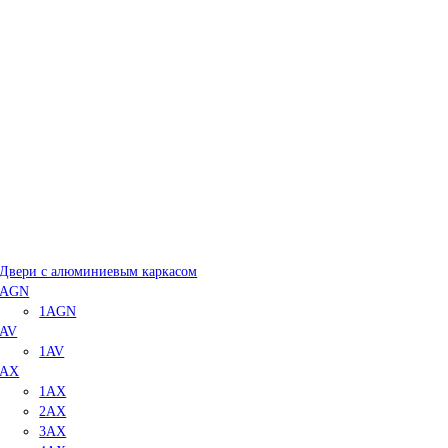
Двери с алюминиевым каркасом
AGN
1AGN
AV
1AV
AX
1AX
2AX
3AX