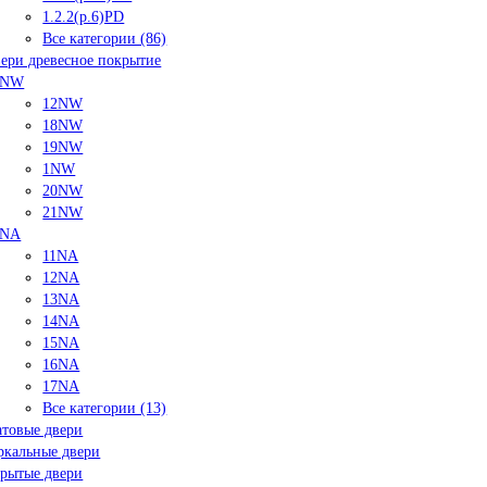
1.2.2(р.6)PD
Все категории (86)
ери древесное покрытие
NW
12NW
18NW
19NW
1NW
20NW
21NW
NA
11NA
12NA
13NA
14NA
15NA
16NA
17NA
Все категории (13)
товые двери
ркальные двери
рытые двери