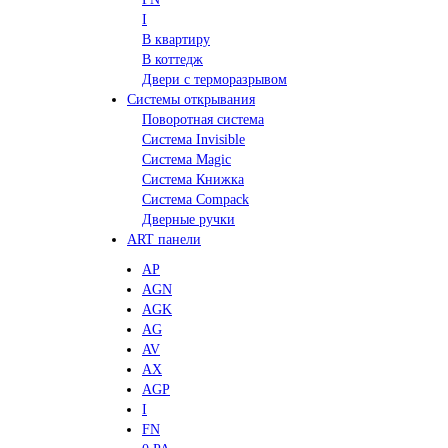
I
В квартиру
В коттедж
Двери с терморазрывом
Системы открывания
Поворотная система
Система Invisible
Система Magic
Система Книжка
Система Compack
Дверные ручки
ART панели
AP
AGN
AGK
AG
AV
AX
AGP
I
FN