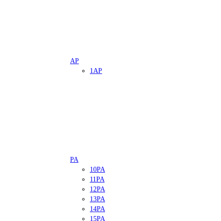
AP
1AP
PA
10PA
11PA
12PA
13PA
14PA
15PA