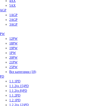
4AX
5AX
AGP
1AGP
2AGP
3AGP
PW
12PW
18PW
19PW
1PW
20PW
21PW
25PW
Все категории (18)
PD
1.1.1PD
1.1.2(р.15)PD
1.1.2(р.8)PD
1.1.2PD
1.2.1PD
1.2.2(р.12)PD