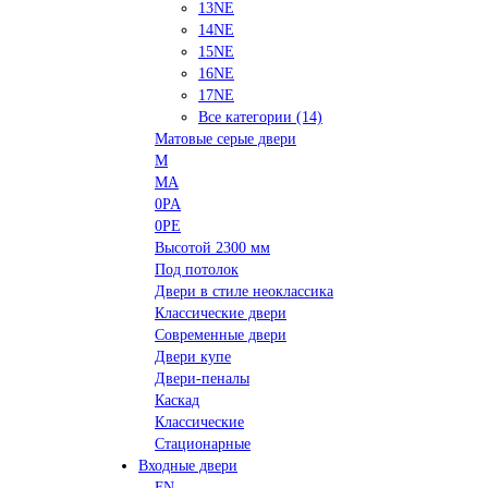
13NE
14NE
15NE
16NE
17NE
Все категории (14)
Матовые серые двери
M
MA
0PA
0PE
Высотой 2300 мм
Под потолок
Двери в стиле неоклассика
Классические двери
Современные двери
Двери купе
Двери-пеналы
Каскад
Классические
Стационарные
Входные двери
FN