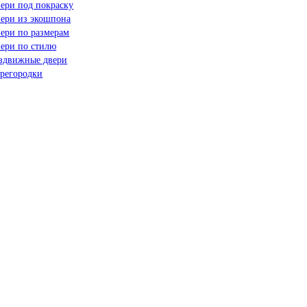
ери под покраску
ери из экошпона
ери по размерам
ери по стилю
здвижные двери
регородки