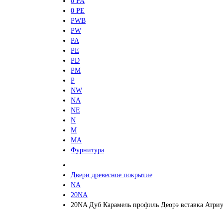
0 PA
0 PE
PWB
PW
PA
PE
PD
PM
P
NW
NA
NE
N
M
MA
Фурнитура
Двери древесное покрытие
NA
20NA
20NA Дуб Карамель профиль Деорэ вставка Атриу