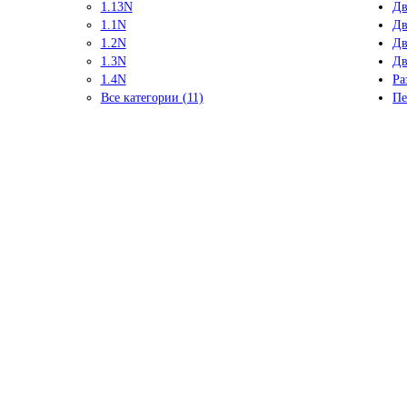
1.13N
Дв
1.1N
Дв
1.2N
Дв
1.3N
Дв
1.4N
Ра
Все категории (11)
Пе