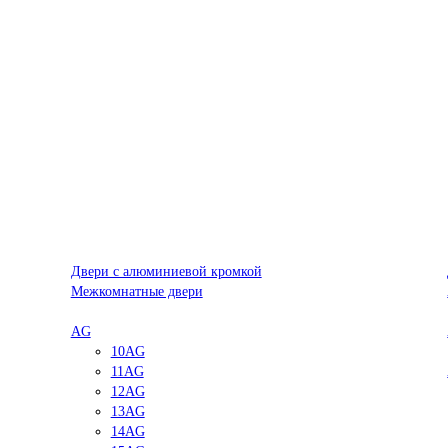
Двери с алюминиевой кромкой
Межкомнатные двери
AG
10AG
11AG
12AG
13AG
14AG