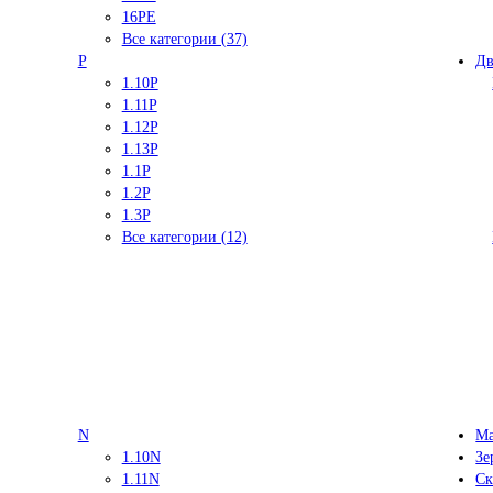
16PE
Все категории (37)
P
Дв
1.10P
1.11P
1.12P
1.13P
1.1P
1.2P
1.3P
Все категории (12)
N
Ма
1.10N
Зе
1.11N
Ск