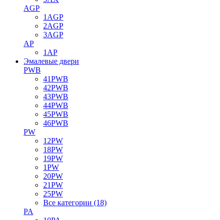
AGP
1AGP
2AGP
3AGP
AP
1AP
Эмалевые двери
PWB
41PWB
42PWB
43PWB
44PWB
45PWB
46PWB
PW
12PW
18PW
19PW
1PW
20PW
21PW
25PW
Все категории (18)
PA