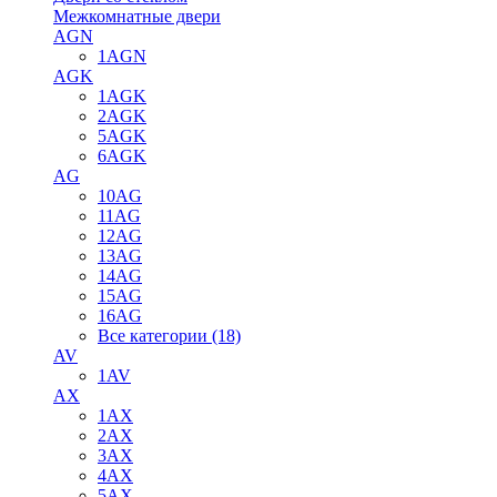
Межкомнатные двери
AGN
1AGN
AGK
1AGK
2AGK
5AGK
6AGK
AG
10AG
11AG
12AG
13AG
14AG
15AG
16AG
Все категории (18)
AV
1AV
AX
1AX
2AX
3AX
4AX
5AX