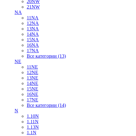
20NW
21NW
NA
11NA
12NA
13NA
14NA
15NA
16NA
17NA
Все категории (13)
NE
11NE
12NE
13NE
14NE
15NE
16NE
17NE
Все категории (14)
N
1.10N
1.11N
1.13N
1.1N