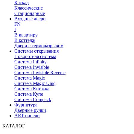
Каскад
Классические
Стационарные
Входные двери
FN
I
В квартиру
В коттедж
Двери с терморазрывом
Системы открывания
Поворотная система
Система Infinity
Система Invisible
Система Invisible Reverse
Система Magic
Система Magic Uniq
Система Книжка
Система Купе
Система Compack
Фурнитура
Дверные ручки
ART панели
КАТАЛОГ