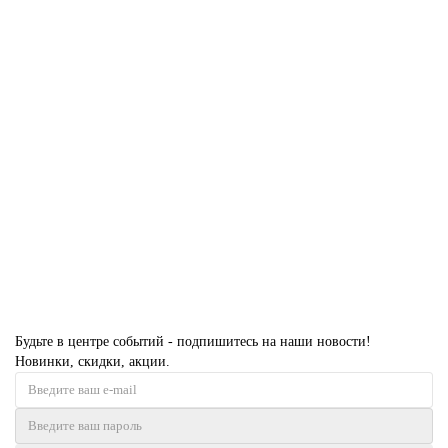
19 PW Вайт Атриум серебро молдинг Красный антрацит
Есть в наличии
31739 руб.
В корзину
Будьте в центре событий - подпишитесь на наши новости!
Новинки, скидки, акции.