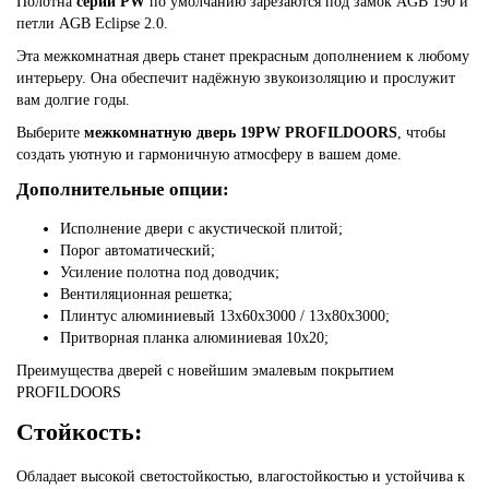
Полотна
серии PW
по умолчанию зарезаются под замок AGB 190 и
петли AGB Eclipse 2.0.
Эта межкомнатная дверь станет прекрасным дополнением к любому
интерьеру. Она обеспечит надёжную звукоизоляцию и прослужит
вам долгие годы.
Выберите
межкомнатную дверь 19PW PROFILDOORS
, чтобы
создать уютную и гармоничную атмосферу в вашем доме.
Дополнительные опции:
Исполнение двери с акустической плитой;
Порог автоматический;
Усиление полотна под доводчик;
Вентиляционная решетка;
Плинтус алюминиевый 13х60х3000 / 13х80х3000;
Притворная планка алюминиевая 10x20;
Преимущества дверей с новейшим эмалевым покрытием
PROFILDOORS
Стойкость:
Обладает высокой светостойкостью, влагостойкостью и устойчива к