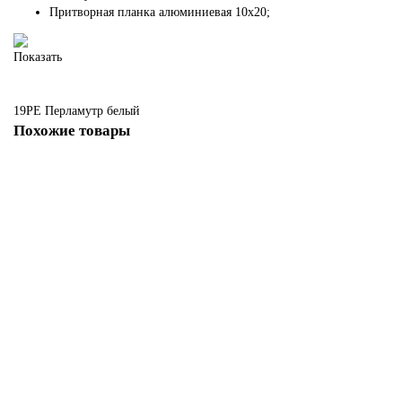
Притворная планка алюминиевая 10x20;
Показать
19PE
Перламутр белый
Похожие товары
19 PE с вставкой из стекла монохром черный Перламутр белый с
алюминиевой кромкой Черный
Есть в наличии
35175 руб.
В корзину