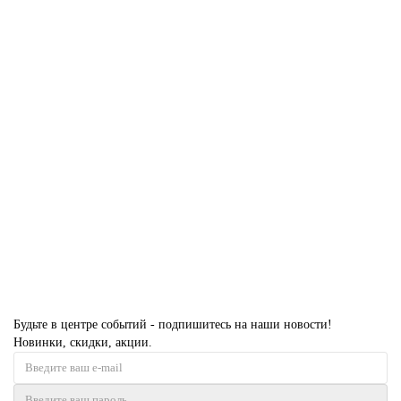
19 PE с вставкой из стекла атриум серебро Перламутр белый с
алюминиевой кромкой Черный
Есть в наличии
35329 руб.
В корзину
Будьте в центре событий - подпишитесь на наши новости!
Новинки, скидки, акции.