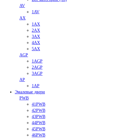
AV
1AV
AX
1AX
2AX
3AX
4AX
5AX
AGP
1AGP
2AGP
3AGP
AP
1AP
Эмалевые двери
PWB
41PWB
42PWB
43PWB
44PWB
45PWB
46PWB