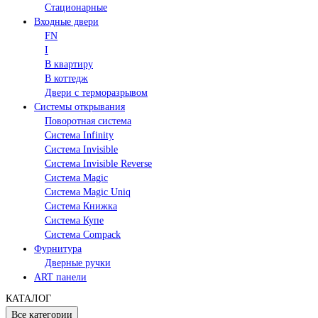
Стационарные
Входные двери
FN
I
В квартиру
В коттедж
Двери с терморазрывом
Системы открывания
Поворотная система
Система Infinity
Система Invisible
Система Invisible Reverse
Система Magic
Система Magic Uniq
Система Книжка
Система Купе
Система Compack
Фурнитура
Дверные ручки
ART панели
КАТАЛОГ
Все категории