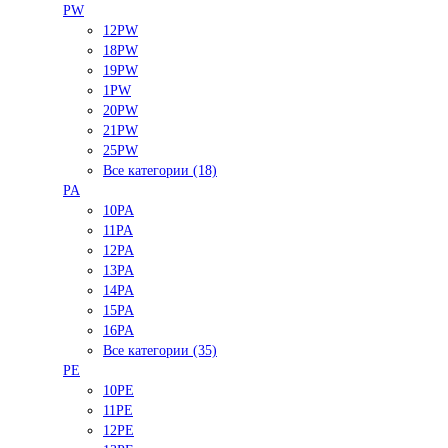
PW
12PW
18PW
19PW
1PW
20PW
21PW
25PW
Все категории (18)
PA
10PA
11PA
12PA
13PA
14PA
15PA
16PA
Все категории (35)
PE
10PE
11PE
12PE