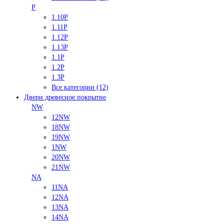
P
1.10P
1.11P
1.12P
1.13P
1.1P
1.2P
1.3P
Все категории (12)
Двери древесное покрытие
NW
12NW
18NW
19NW
1NW
20NW
21NW
NA
11NA
12NA
13NA
14NA