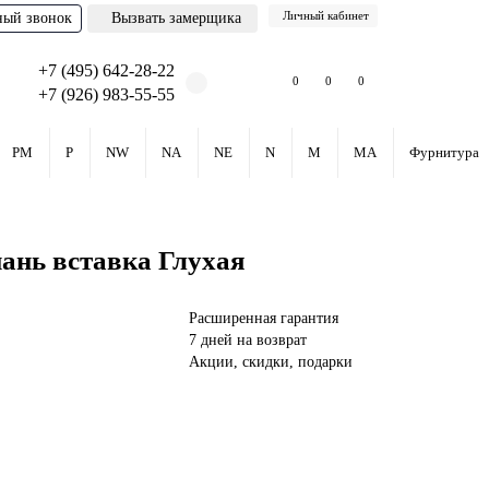
Личный кабинет
ный звонок
Вызвать замерщика
+7 (495) 642-28-22
0
0
0
+7 (926) 983-55-55
PM
P
NW
NA
NE
N
M
MA
Фурнитура
ань вставка Глухая
Расширенная гарантия
7 дней на возврат
Акции, скидки, подарки