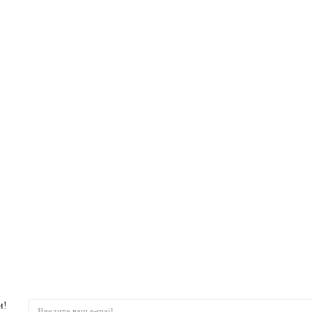
хая
и!