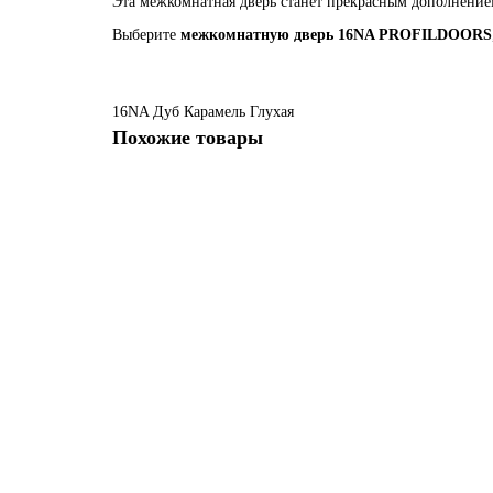
Эта межкомнатная дверь станет прекрасным дополнение
Выберите
межкомнатную дверь 16NA PROFILDOORS
16NA
Дуб Карамель
Глухая
Похожие товары
16NA Дуб Карамель профиль Черный матовый вставка 