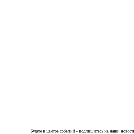
В корзину
16NA Дуб Карамель профиль Зеленый воск вставка Глу
Есть в наличии
33855 руб.
В корзину
Будьте в центре событий - подпишитесь на наши новост