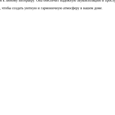
м к любому интерьеру. Она обеспечит надёжную звукоизоляцию и просл
, чтобы создать уютную и гармоничную атмосферу в вашем доме.
Глухая