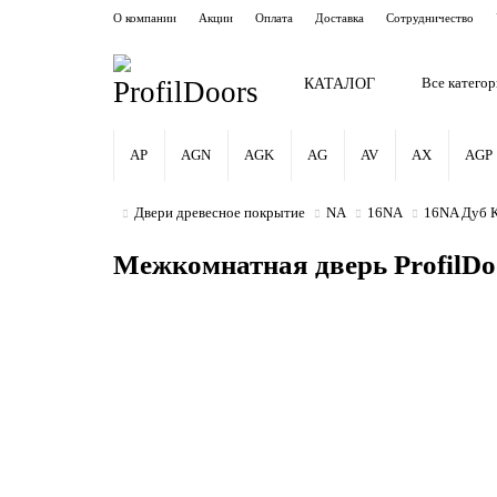
О компании
Акции
Оплата
Доставка
Сотрудничество
КАТАЛОГ
Все катего
AP
AGN
AGK
AG
AV
AX
AGP
Двери древесное покрытие
NA
16NA
16NA Дуб К
Межкомнатная дверь ProfilD