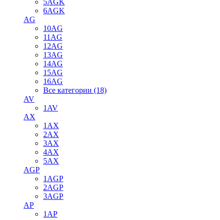
5AGK
6AGK
AG
10AG
11AG
12AG
13AG
14AG
15AG
16AG
Все категории (18)
AV
1AV
AX
1AX
2AX
3AX
4AX
5AX
AGP
1AGP
2AGP
3AGP
AP
1AP