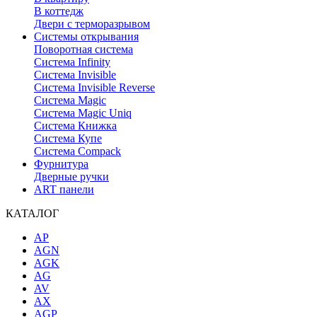
В коттедж
Двери с терморазрывом
Системы открывания
Поворотная система
Система Infinity
Система Invisible
Система Invisible Reverse
Система Magic
Система Magic Uniq
Система Книжка
Система Купе
Система Compack
Фурнитура
Дверные ручки
ART панели
КАТАЛОГ
AP
AGN
AGK
AG
AV
AX
AGP