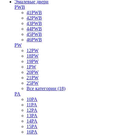
Эмалевые двери
PWB
41PWB
42PWB
43PWB
44PWB
45PWB
46PWB
PW
12PW
18PW
19PW
1PW
20PW
21PW
25PW
Все категории (18)
PA
10PA
11PA
12PA
13PA
14PA
15PA
16PA