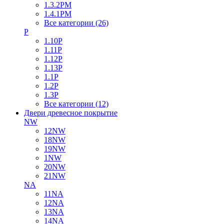
1.3.2PM
1.4.1PM
Все категории (26)
P
1.10P
1.11P
1.12P
1.13P
1.1P
1.2P
1.3P
Все категории (12)
Двери древесное покрытие
NW
12NW
18NW
19NW
1NW
20NW
21NW
NA
11NA
12NA
13NA
14NA