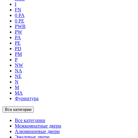
I
FN
0 PA
0 PE
PWB
PW
PA
PE
PD
PM
P
NW
NA
NE
N
M
MA
Фурнитура
Все категории
Все категории
Межкомнатные двери
Алюминиевые двери
Эмалевые двери