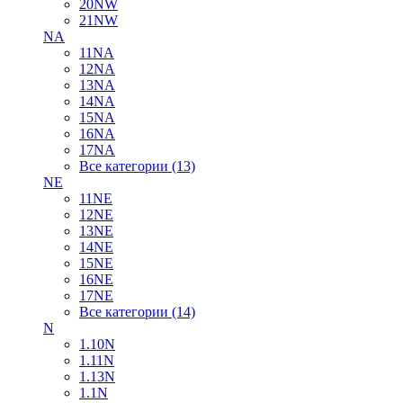
20NW
21NW
NA
11NA
12NA
13NA
14NA
15NA
16NA
17NA
Все категории (13)
NE
11NE
12NE
13NE
14NE
15NE
16NE
17NE
Все категории (14)
N
1.10N
1.11N
1.13N
1.1N