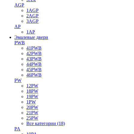
AGP
1AGP
2AGP
3AGP
AP
1AP
Эмалевые двери
PWB
41PWB
42PWB
43PWB
44PWB
45PWB
46PWB
PW
12PW
18PW
19PW
1PW
20PW
21PW
25PW
Все категории (18)
PA