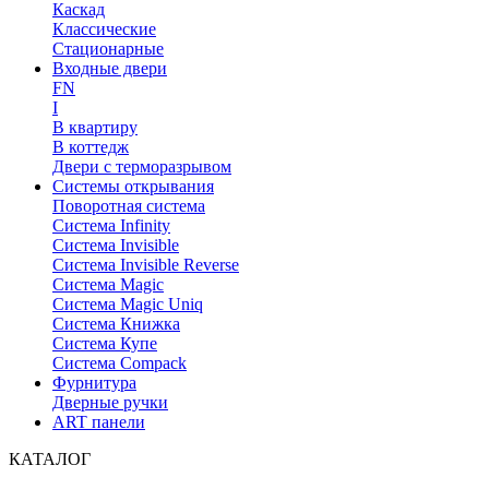
Каскад
Классические
Стационарные
Входные двери
FN
I
В квартиру
В коттедж
Двери с терморазрывом
Системы открывания
Поворотная система
Система Infinity
Система Invisible
Система Invisible Reverse
Система Magic
Система Magic Uniq
Система Книжка
Система Купе
Система Compack
Фурнитура
Дверные ручки
ART панели
КАТАЛОГ