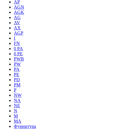
AP
AGN
AGK
AG
AV
AX
AGP
I
FN
0 PA
0 PE
PWB
PW
PA
PE
PD
PM
P
NW
NA
NE
N
M
MA
Фурнитура