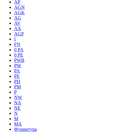
AP
AGN
AGK
AG
AV
AX
AGP
I
FN
0 PA
0 PE
PWB
PW
PA
PE
PD
PM
P
NW
NA
NE
N
M
MA
Фурнитура