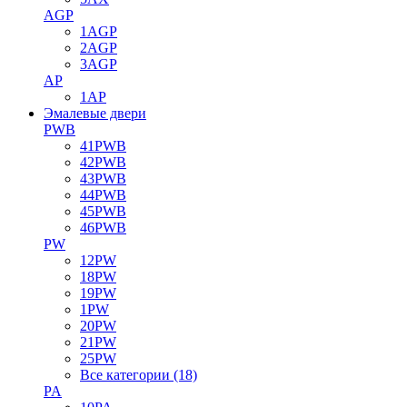
AGP
1AGP
2AGP
3AGP
AP
1AP
Эмалевые двери
PWB
41PWB
42PWB
43PWB
44PWB
45PWB
46PWB
PW
12PW
18PW
19PW
1PW
20PW
21PW
25PW
Все категории (18)
PA