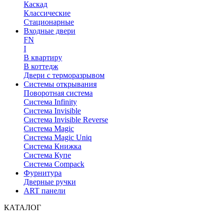
Каскад
Классические
Стационарные
Входные двери
FN
I
В квартиру
В коттедж
Двери с терморазрывом
Системы открывания
Поворотная система
Система Infinity
Система Invisible
Система Invisible Reverse
Система Magic
Система Magic Uniq
Система Книжка
Система Купе
Система Compack
Фурнитура
Дверные ручки
ART панели
КАТАЛОГ