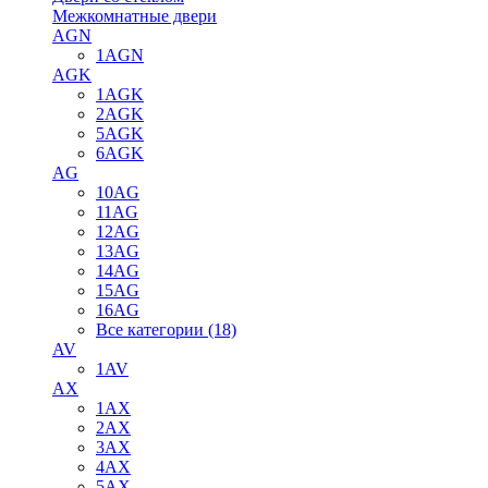
Межкомнатные двери
AGN
1AGN
AGK
1AGK
2AGK
5AGK
6AGK
AG
10AG
11AG
12AG
13AG
14AG
15AG
16AG
Все категории (18)
AV
1AV
AX
1AX
2AX
3AX
4AX
5AX