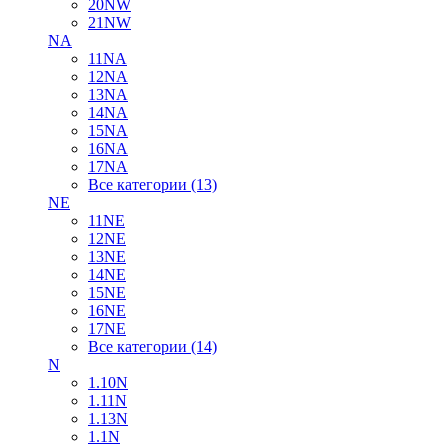
20NW
21NW
NA
11NA
12NA
13NA
14NA
15NA
16NA
17NA
Все категории (13)
NE
11NE
12NE
13NE
14NE
15NE
16NE
17NE
Все категории (14)
N
1.10N
1.11N
1.13N
1.1N