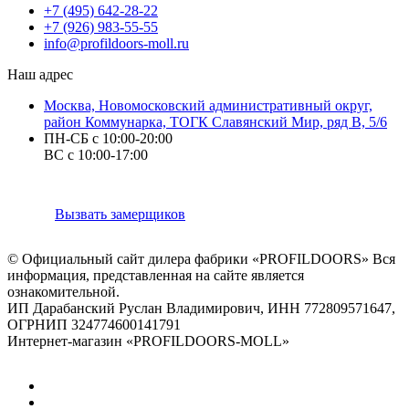
+7 (495) 642-28-22
+7 (926) 983-55-55
info@profildoors-moll.ru
Наш адрес
Москва, Новомосковский административный округ,
район Коммунарка, ТОГК Славянский Мир, ряд В, 5/6
ПН-СБ с 10:00-20:00
ВС с 10:00-17:00
Вызвать замерщиков
© Официальный сайт дилера фабрики «PROFILDOORS» Вся
информация, представленная на сайте является
ознакомительной.
ИП Дарабанский Руслан Владимирович, ИНН 772809571647,
ОГРНИП 324774600141791
Интернет-магазин «PROFILDOORS-MOLL»