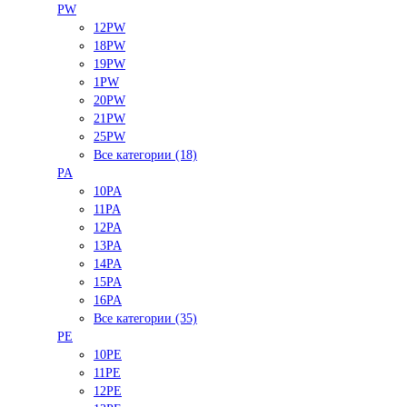
PW
12PW
18PW
19PW
1PW
20PW
21PW
25PW
Все категории (18)
PA
10PA
11PA
12PA
13PA
14PA
15PA
16PA
Все категории (35)
PE
10PE
11PE
12PE