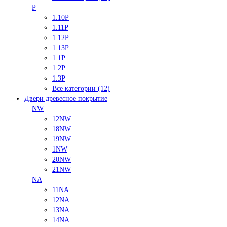
P
1.10P
1.11P
1.12P
1.13P
1.1P
1.2P
1.3P
Все категории (12)
Двери древесное покрытие
NW
12NW
18NW
19NW
1NW
20NW
21NW
NA
11NA
12NA
13NA
14NA