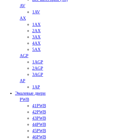
AV
1AV
AX
1AX
2AX
3AX
4AX
5AX
AGP
1AGP
2AGP
3AGP
AP
1AP
Эмалевые двери
PWB
41PWB
42PWB
43PWB
44PWB
45PWB
46PWB