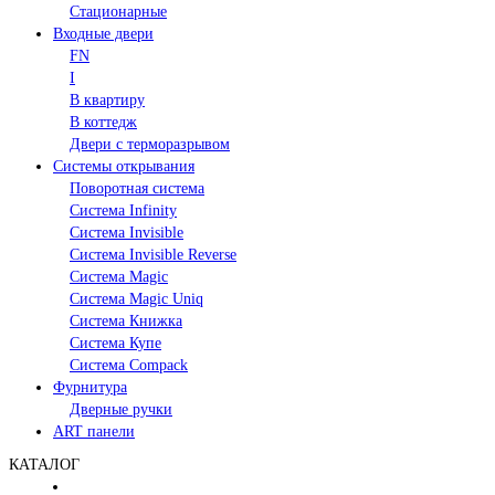
Стационарные
Входные двери
FN
I
В квартиру
В коттедж
Двери с терморазрывом
Системы открывания
Поворотная система
Система Infinity
Система Invisible
Система Invisible Reverse
Система Magic
Система Magic Uniq
Система Книжка
Система Купе
Система Compack
Фурнитура
Дверные ручки
ART панели
КАТАЛОГ