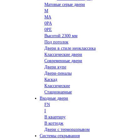
Матовые серые двери
M
MA
0PA
0PE
Высотой 2300 мм
Под потолок
Двери в стиле неоклассика
Классические двери
Современные двери
Двери купе
Двери-пеналы
Каскад
Классические
Стационарные
Входные двери
FN
I
В квартиру
В коттедж
Двери с терморазрывом
Системы открывания