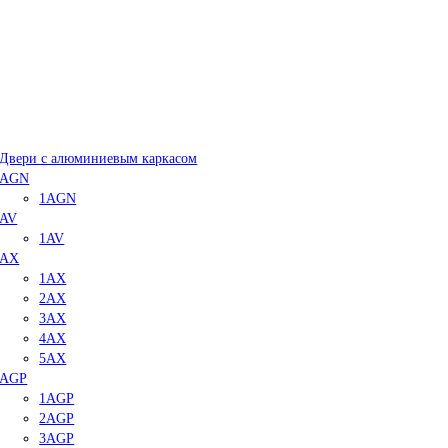
Двери с алюминиевым каркасом
AGN
1AGN
AV
1AV
AX
1AX
2AX
3AX
4AX
5AX
AGP
1AGP
2AGP
3AGP