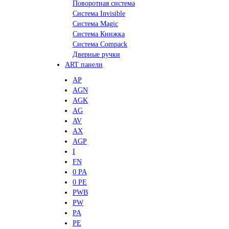
Поворотная система
Система Invisible
Система Magic
Система Книжка
Система Compack
Дверные ручки
ART панели
AP
AGN
AGK
AG
AV
AX
AGP
I
FN
0 PA
0 PE
PWB
PW
PA
PE