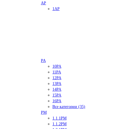
AP
1AP
PA
10PA
11PA
12PA
13PA
14PA
15PA
16PA
Все категории (35)
PM
1.1.1PM
1.1.2PM