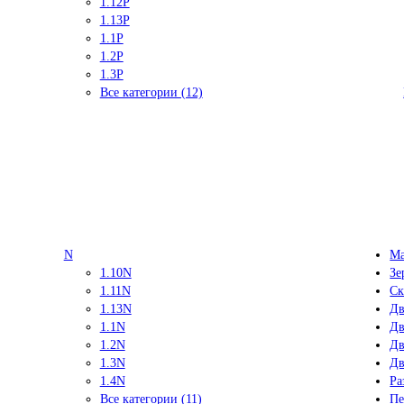
1.12P
1.13P
1.1P
1.2P
1.3P
Все категории (12)
N
Ма
1.10N
Зе
1.11N
Ск
1.13N
Дв
1.1N
Дв
1.2N
Дв
1.3N
Дв
1.4N
Ра
Все категории (11)
Пе