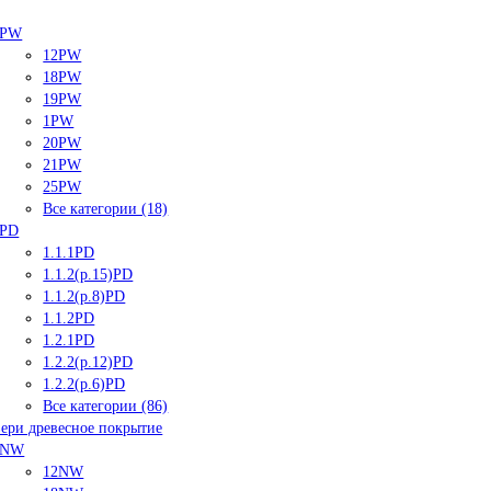
PW
12PW
18PW
19PW
1PW
20PW
21PW
25PW
Все категории (18)
PD
1.1.1PD
1.1.2(р.15)PD
1.1.2(р.8)PD
1.1.2PD
1.2.1PD
1.2.2(р.12)PD
1.2.2(р.6)PD
Все категории (86)
ери древесное покрытие
NW
12NW