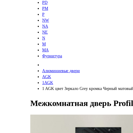
PD
PM
P
NW
NA
NE
N
M
MA
Фурнитура
Алюминиевые двери
AGK
1AGK
1 AGK цвет Зеркало Grey кромка Черный матовы
Межкомнатная дверь Profi