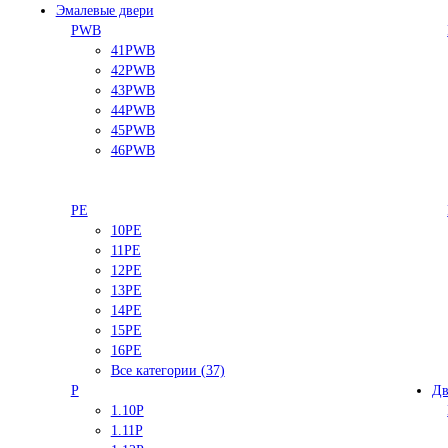
Эмалевые двери
PWB
41PWB
42PWB
43PWB
44PWB
45PWB
46PWB
PE
10PE
11PE
12PE
13PE
14PE
15PE
16PE
Все категории (37)
P
Дв
1.10P
1.11P