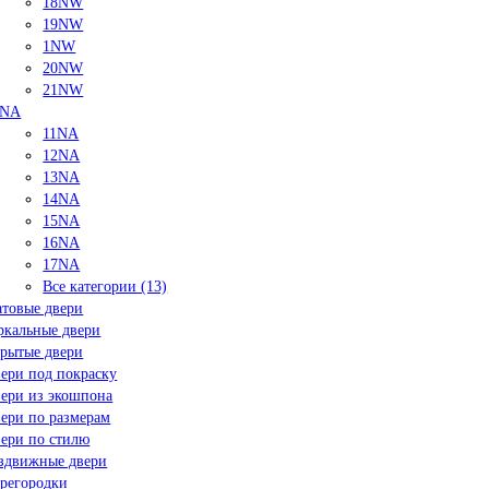
18NW
19NW
1NW
20NW
21NW
NA
11NA
12NA
13NA
14NA
15NA
16NA
17NA
Все категории (13)
товые двери
ркальные двери
рытые двери
ери под покраску
ери из экошпона
ери по размерам
ери по стилю
здвижные двери
регородки