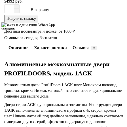
54992 руб.
В корзину
Получить скидку
В
В
сравнение
закладки
Доставка послезавтра и позже, от
1000 ₽
Самовывоз сегодня, бесплатно
Описание
Характеристики
Отзывы
0
Алюминиевые межкомнатные двери
PROFILDOORS, модель 1AGK
Межкомнатная дверь ProfilDoors 1 AGK цвет Монохром шоколад
триплекс кромка Никель матовый - это стильное и функциональное
решение для вашего дома.
Двери серии AGK функциональны и элегантны. Конструкция двери
1AGK выполнена из алюминиевого профиля с 4х сторон кромка
цвет Никель матовый под двойное заполнение, идеально сочетаются
с дверьми других серий, эффектно подчеркнут и дополнят