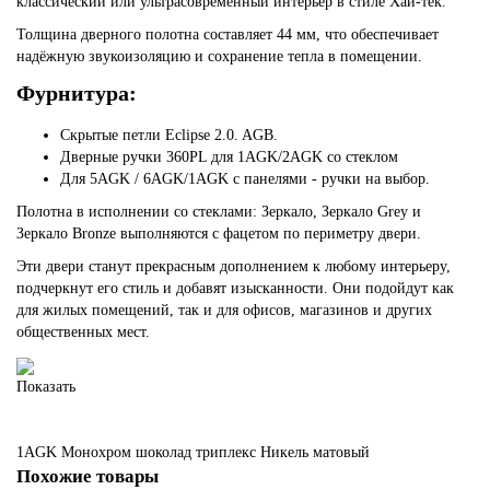
классический или ультрасовременный интерьер в стиле Хай-тек.
Толщина дверного полотна составляет 44 мм, что обеспечивает
надёжную звукоизоляцию и сохранение тепла в помещении.
Фурнитура:
Скрытые петли Eclipse 2.0. AGB.
Дверные ручки 360PL для 1AGK/2AGK со стеклом
Для 5AGK / 6AGK/1AGK с панелями - ручки на выбор.
Полотна в исполнении со стеклами: Зеркало, Зеркало Grey и
Зеркало Bronze выполняются с фацетом по периметру двери.
Эти двери станут прекрасным дополнением к любому интерьеру,
подчеркнут его стиль и добавят изысканности. Они подойдут как
для жилых помещений, так и для офисов, магазинов и других
общественных мест.
Показать
1AGK
Монохром шоколад триплекс
Никель матовый
Похожие товары